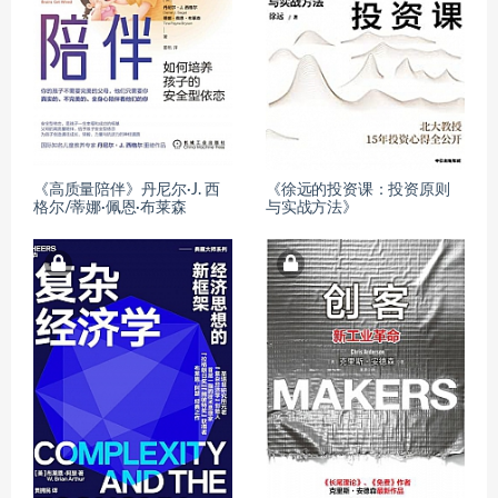
《高质量陪伴》丹尼尔·J. 西
《徐远的投资课：投资原则
格尔/蒂娜·佩恩·布莱森
与实战方法》