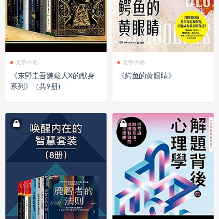
文学小说
文学小说
《东野圭吾嫌疑人X的献身
《鳄鱼的黄眼睛》
系列》（共9册)