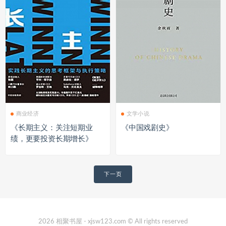
商业经济
文学小说
《长期主义：关注短期业
《中国戏剧史》
绩，更要投资长期增长》
文
下一页
章
导
航
2026 相聚书屋 - xjsw123.com © All rights reserved