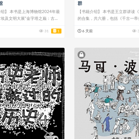
馆
群
绍】 本书是上海博物馆2024年最
【书籍介绍】 本书是王立群讲读
古埃及文明大展“金字塔之巅：古埃
的合集，共六册，包括《千古一帝
（全两册...
31
1
6 天前