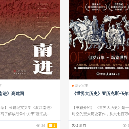
事
历史军事
南进》高建国
《世界大历史》亚历克斯·伍尔
绍】 长篇纪实文学《渡江南进》
【书籍介绍】 《世界大历史》是
写了解放战争中关于”渡江战...
时空的宏大历史著作，从六七百万
洲开始，...
36
1
2 周前