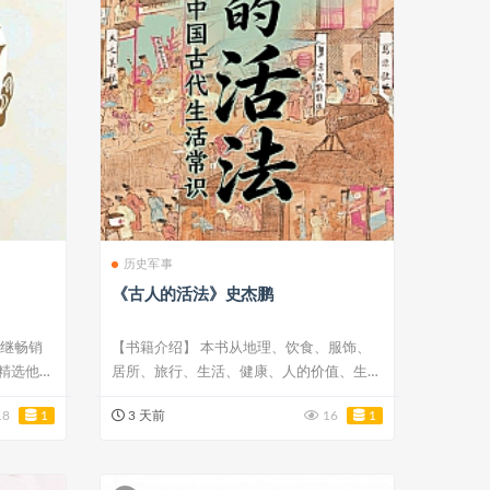
历史军事
《古人的活法》史杰鹏
雨继畅销
【书籍介绍】 本书从地理、饮食、服饰、
精选他解
居所、旅行、生活、健康、人的价值、生
存、婚姻、...
18
1
3 天前
16
1