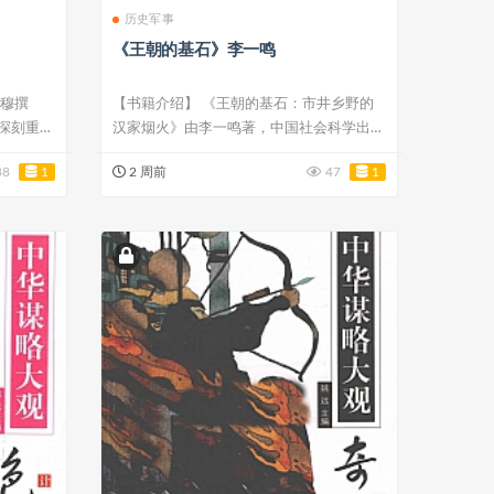
历史军事
《王朝的基石》李一鸣
天穆撰
【书籍介绍】 《王朝的基石：市井乡野的
深刻重塑
汉家烟火》由李一鸣著，中国社会科学出版
社202...
38
1
2 周前
47
1