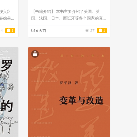
《史记》
【书籍介绍】 本书主要介绍了美国、英
秦始皇》
国、法国、日本、西班牙等多个国家的直升
机母舰母港...
34
1
6 天前
27
1