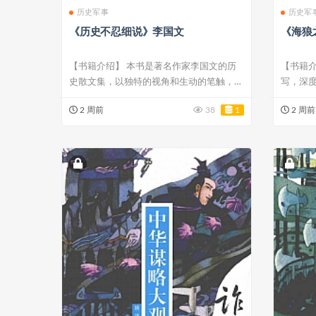
历史军事
历史军
《历史不忍细说》李国文
《海狼
【书籍介绍】 本书是著名作家李国文的历
【书籍介
史散文集，以独特的视角和生动的笔触，细
写，深
说了中国...
规动力潜艇
2 周前
38
1
2 周前