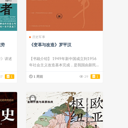
历史军事
克劳
《变革与改造》罗平汉
者》讲述
【书籍介绍】 1949年新中国成立到1956
年社会主义改造基本完成，是我国由新民主
主...
37
1
1 周前
29
1