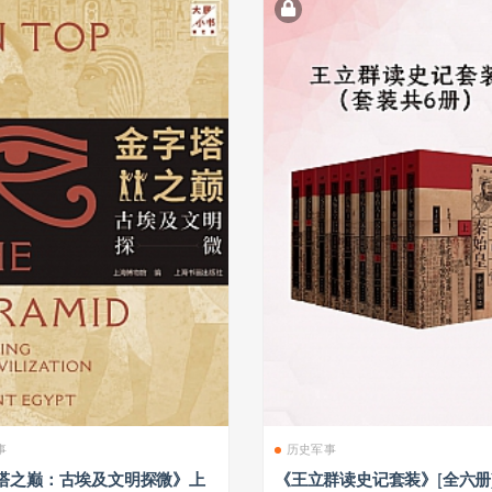
事
历史军事
塔之巅：古埃及文明探微》上
《王立群读史记套装》[全六册]