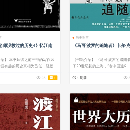
事
历史军事
老师没教过的历史4》忆江南
《马可·波罗的追随者》卡尔·
绍】 本书延续之前三部的写作风
【书籍介绍】 《马可·波罗的追随
发掘有趣的历史真相为己任，轻松写
了20世纪初的上海，”老中国通&...
..
28
1
1 周前