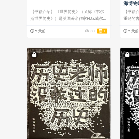
海博物
【书籍介绍】 《世界简史》（又称《韦尔
【书籍介
斯世界简史》）是英国著名作家H.G.威尔斯
重磅的
撰写...
及文...
5 天前
30
1
5 天前