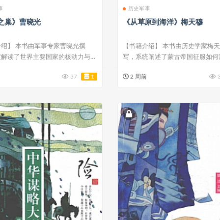
事
历史军事
之巢》曹晓光
《从草原到海洋》梅天穆
绍】 本书由军事专家曹晓光撰
【书籍介绍】 本书由历史学家梅
度解读了世界主要国家的核动力与常
写，系统阐述了蒙古帝国征服如何
...
了欧亚大陆...
37
1
2 周前