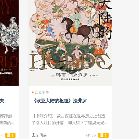
历史军事
夫
《欧亚大陆的枢纽》法弗罗
一部跨越
【书籍介绍】 蒙古西征在世界历史上创造
年前的非
了引人注目的开篇，却只留下了黯淡无光的
结局。1...
34
1
2 周前
36
1