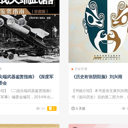
事
历史军事
尖端武器鉴赏指南》《深度军
《历史有张阴阳脸》刘兴雨
委会
绍】 《二战尖端武器鉴赏指南》
【书籍介绍】 本书是杂文家刘兴
军事》编委会编写，2014年出
书《追问历史》后的第二部力作，
..
构历史事...
22
1
3 天前