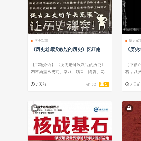
历史军事
历史军
《历史老师没教过的历史》忆江南
《历史
【书籍介绍】 《历史老师没教过的历史》
【书籍介
内容涵盖从史前、秦汉、魏晋、隋唐、两
格，以
宋，一直到...
史，趣味.
7 天前
32
1
7 天前