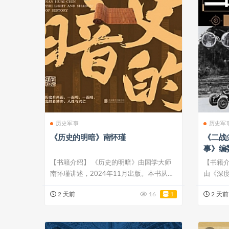
历史军事
历史军
《历史的明暗》南怀瑾
《二战
事》编
【书籍介绍】 《历史的明暗》由国学大师
【书籍介
南怀瑾讲述，2024年11月出版。本书从社
由《深度
会制...
版。本书.
2 天前
16
1
2 天前