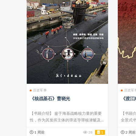
历史军事
历史军
《核战基石》曹晓光
《渡江
【书籍介绍】 鉴于海基战略核力量的重要
【书籍介
性，作为其发挥主体的弹道导弹核潜艇及弹
全景式书
道导弹核...
1 周前
28
1
2 周前