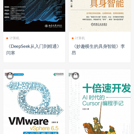
计算机
计算机
《DeepSeek从入门到精通》
《妙趣横生的具身智能》李
闫寒
昂