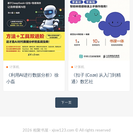
计算机
计算机
《利用AI进行数据分析》徐
《扣子 (Coze) 从入门到精
小磊
通》数艺社
文
下一页
章
导
航
2026 相聚书屋 - xjsw123.com © All rights reserved