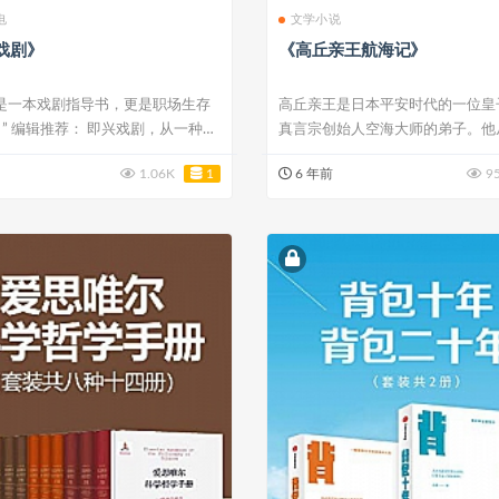
电
文学小说
戏剧》
《高丘亲王航海记》
仅是一本戏剧指导书，更是职场生存
高丘亲王是日本平安时代的一位皇
” 编辑推荐： 即兴戏剧，从一种表
真言宗创始人空海大师的弟子。他
发，经大...
1.06K
1
6 年前
9