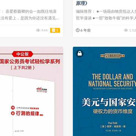
原理》
： 喜爱蔡颖卿的会一如既往地喜
编辑推荐： ●一场藉由物质抵达人
果没有爱上，是因为你还没有遇见。
哲学漫谈 ●一部“致敬牛顿”的科学
...
944
1
6 年前
1.0