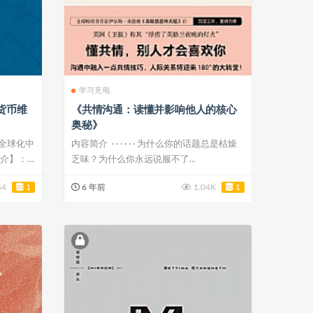
学习充电
货币维
《共情沟通：读懂并影响他人的核心
奥秘》
全球化中
内容简介 · · · · · · 为什么你的话题总是枯燥
简介】：
乏味？为什么你永远说服不了...
44
1
6 年前
1.04K
1