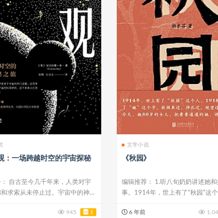
然
文学小说
观：一场跨越时空的宇宙探秘
《秋园》
： 自古至今几千年来，人类对宇
编辑推荐： 1.听八旬奶奶讲述她
问和求索从未停止过。宇宙中的神奇
事。1914年，世上有了“秋园”这个人
..
945
1
6 年前
1.0