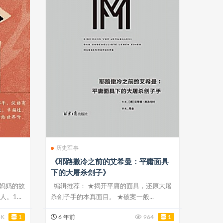
历史军事
《耶路撒冷之前的艾希曼：平庸面具
下的大屠杀刽子》
和妈妈的故
编辑推荐： ★揭开平庸的面具，还原大屠
。1...
杀刽子手的本真面目。 ★破案一般...
4K
1
6 年前
964
1