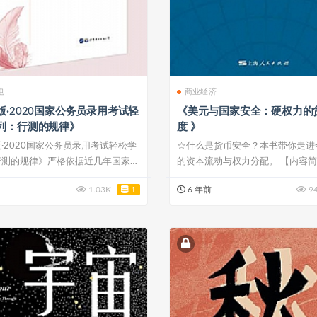
电
商业经济
版·2020国家公务员录用考试轻
《美元与国家安全：硬权力的
列：行测的规律》
度 》
·2020国家公务员录用考试轻松学
☆什么是货币安全？本书带你走进
行测的规律》严格依据近几年国家公
的资本流动与权力分配。 【内容
在《美...
1.03K
1
6 年前
9