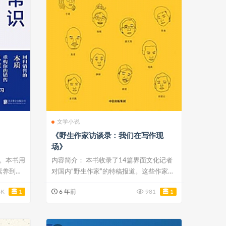
文学小说
《野生作家访谈录：我们在写作现
场》
富。本书用
内容简介： 本书收录了14篇界面文化记者
素养到达
对国内“野生作家”的特稿报道。这些作家在
日常...
4K
1
6 年前
981
1