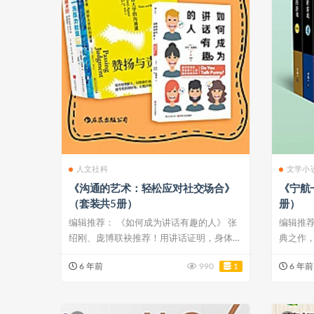
人文社科
文学小
《沟通的艺术：轻松应对社交场合》
《宁航
（套装共5册）
册）
编辑推荐： 《如何成为讲话有趣的人》 张
编辑推
绍刚、庞博联袂推荐！用讲话证明，身体里
典之作，
住着一...
犯规的...
6 年前
990
1
6 年前