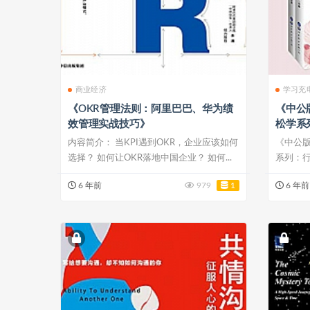
商业经济
学习充
《OKR管理法则：阿里巴巴、华为绩
《中公
效管理实战技巧》
松学系
内容简介： 当KPI遇到OKR，企业应该如何
《中公版
选择？ 如何让OKR落地中国企业？ 如何...
系列：
务员...
6 年前
979
1
6 年前