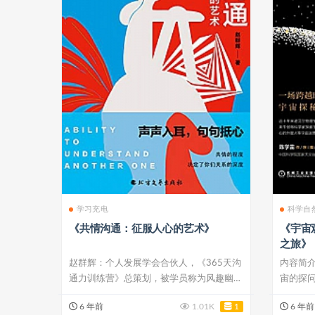
学习充电
科学自
《共情沟通：征服人心的艺术》
《宇宙
之旅》
赵群辉：个人发展学会合伙人，《365天沟
内容简介
通力训练营》总策划，被学员称为风趣幽
宙的探
默、可爱...
奥妙如同.
6 年前
1.01K
1
6 年前