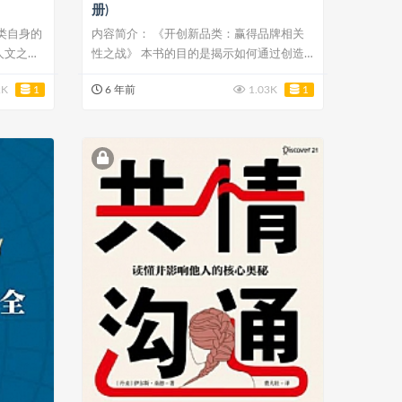
册)
类自身的
内容简介： 《开创新品类：赢得品牌相关
人文之书
性之战》 本书的目的是揭示如何通过创造
品类或子...
2K
1
6 年前
1.03K
1