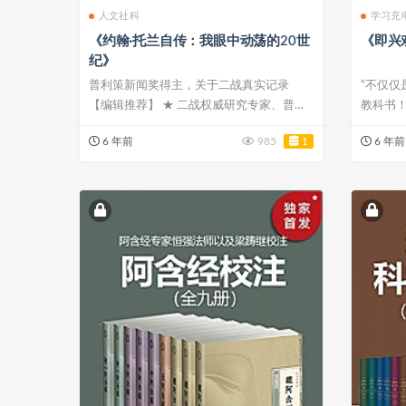
人文社科
学习充
《约翰·托兰自传：我眼中动荡的20世
《即兴
纪》
普利策新闻奖得主，关于二战真实记录
“不仅
【编辑推荐】 ★ 二战权威研究专家、普利
教科书！
策奖得主...
演艺...
6 年前
985
1
6 年前