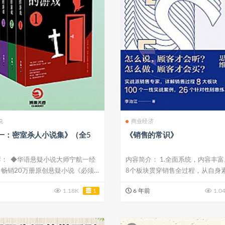
说
商业经济
一：密室杀人小说集》（全5
《销售的常识》
荐： ◆华语悬疑小说大师宁航一经
内容简介： 1.全面系统，内容丰
畅销20万册原创悬疑小说《必须
8个板块贯穿销售全过程，从自身
成交...
1.18K
1
6 年前
1.0