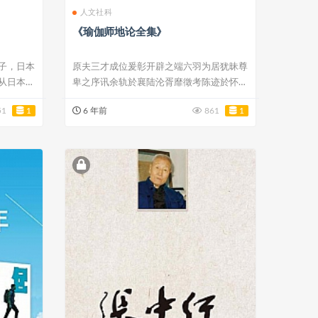
人文社科
《瑜伽师地论全集》
子，日本
原夫三才成位爰彰开辟之端六羽为居犹昧尊
从日本出
卑之序讯余轨於襄陆沦胥靡徵考陈迹於怀英
寂寥无纪...
51
1
6 年前
861
1