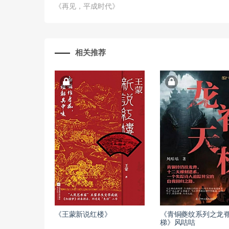
《再见，平成时代》
相关推荐
《王蒙新说红楼》
《青铜夔纹系列之龙
梯》风咕咕