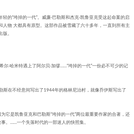
年轻的“垮掉的一代”。威廉·巴勒斯和杰克·凯鲁亚克受这起命案的启
景和人物 大都具有原型。这部作品被雪藏了六十多年，一直到所有主
出版。
尔·哈米特遇上了阿尔贝·加缪……“垮掉的一代”一份必不可少的记
勒斯在不经意间写出了1944年的格林尼治村，就像乔伊斯写出了
为它是凯鲁亚克和巴勒斯“垮掉的一代”两位最重要作家的合著，还
事。……一个失落时代的一部迷人的快照集。