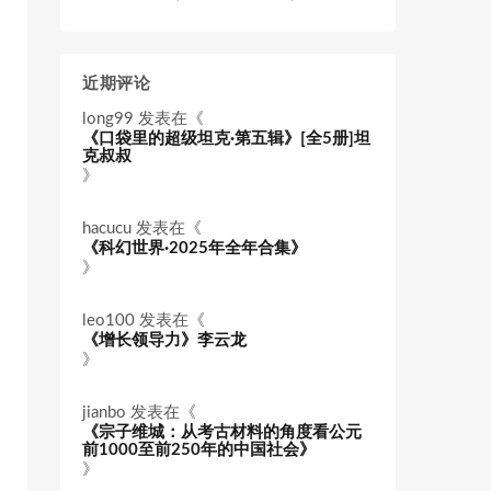
近期评论
long99
发表在《
《口袋里的超级坦克·第五辑》[全5册]坦
克叔叔
》
hacucu
发表在《
《科幻世界·2025年全年合集》
》
leo100
发表在《
《增长领导力》李云龙
》
jianbo
发表在《
《宗子维城：从考古材料的角度看公元
前1000至前250年的中国社会》
》