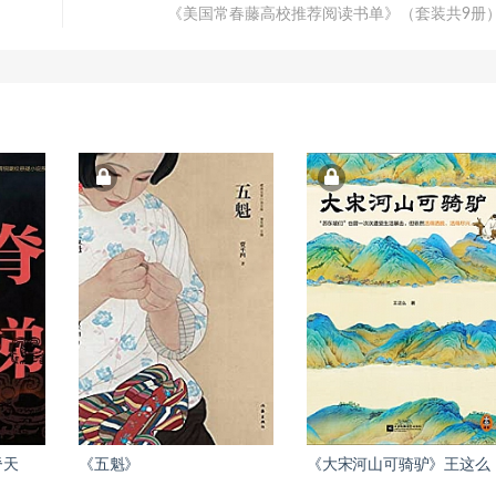
《美国常春藤高校推荐阅读书单》（套装共9册
脊天
《五魁》
《大宋河山可骑驴》王这么