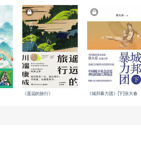
《遥远的旅行》
《城邦暴力团》[下]张大春