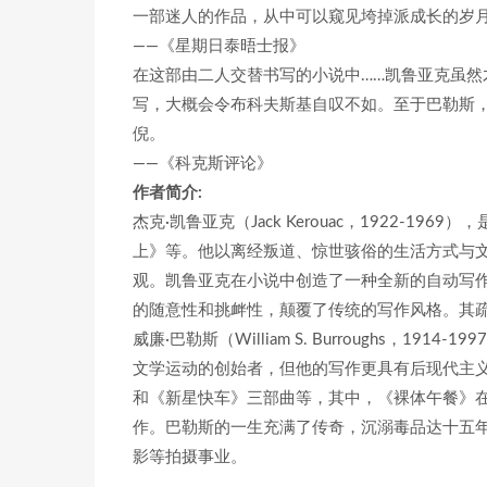
一部迷人的作品，从中可以窥见垮掉派成长的岁
——《星期日泰晤士报》
在这部由二人交替书写的小说中……凯鲁亚克虽
写，大概会令布科夫斯基自叹不如。至于巴勒斯
倪。
——《科克斯评论》
作者简介:
杰克·凯鲁亚克（Jack Kerouac，1922-1
上》等。他以离经叛道、惊世骇俗的生活方式与文
观。凯鲁亚克在小说中创造了一种全新的自动写作 
的随意性和挑衅性，颠覆了传统的写作风格。其疏
威廉·巴勒斯（William S. Burroughs，1
文学运动的创始者，但他的写作更具有后现代主
和《新星快车》三部曲等，其中，《裸体午餐》在
作。巴勒斯的一生充满了传奇，沉溺毒品达十五
影等拍摄事业。