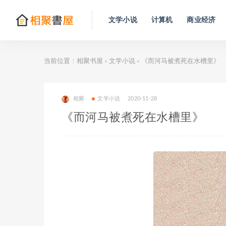
文学小说
计算机
商业经济
当前位置：
相聚书屋
文学小说
《而河马被煮死在水槽里》
>
>
相聚
文学小说
2020-11-28
《而河马被煮死在水槽里》