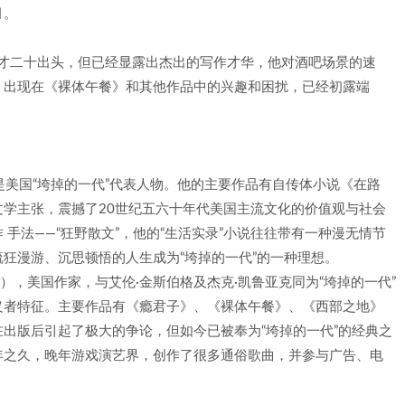
月。
然才二十出头，但已经显露出杰出的写作才华，他对酒吧场景的速
，出现在《裸体午餐》和其他作品中的兴趣和困扰，已经初露端
969），是美国“垮掉的一代”代表人物。他的主要作品有自传体小说《在路
学主张，震撼了20世纪五六十年代美国主流文化的价值观与社会
手法——“狂野散文”，他的“生活实录”小说往往带有一种漫无情节
狂漫游、沉思顿悟的人生成为“垮掉的一代”的一种理想。
914-1997），美国作家，与艾伦·金斯伯格及杰克·凯鲁亚克同为“垮掉的一代”
义者特征。主要作品有《瘾君子》、《裸体午餐》、《西部之地》
出版后引起了极大的争论，但如今已被奉为“垮掉的一代”的经典之
年之久，晚年游戏演艺界，创作了很多通俗歌曲，并参与广告、电