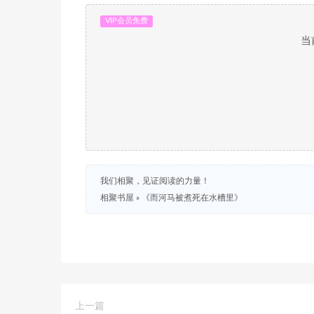
VIP会员免费
当
我们相聚，见证阅读的力量！
相聚书屋
»
《而河马被煮死在水槽里》
上一篇