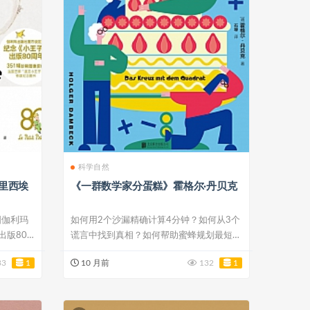
科学自然
塞里西埃
《一群数学家分蛋糕》霍格尔·丹贝克
国伽利玛
如何用2个沙漏精确计算4分钟？如何从3个
出版80
谎言中找到真相？如何帮助蜜蜂规划最短的
采蜜路...
33
1
10 月前
132
1