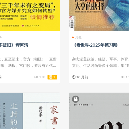
事
其他
不破旧》程河清
《看世界·2025年第7期》
代，直至清末，官方（朝廷）一直留
杂志涵盖政治、经济、军事、体育
邸报、塘报、宫门抄，并没有近代意
文化、生活时尚等多个领域，集 “
..
云、国际...
前
178
1
10 月前
1