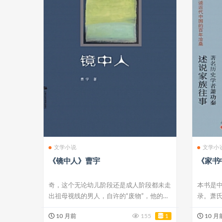
文学小说
文学小
《镜中人》曹宇
《家书
奇，这个无论幼儿阶段还是成人阶段都未走
本书是
出祖母视线的男人，自许的“废物”，他的内
录。萧
心煎熬...
在近现代.
10 月前
155
1
10 月