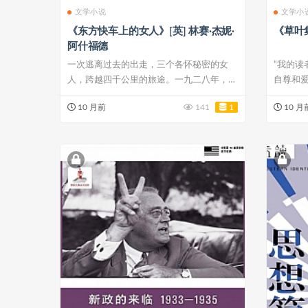
文学小说
文学小
《东方快车上的女人》[英] 林赛·杰妮·
《草叶集
阿什福德
一次逃离过去的出走，三个各怀秘密的女
“我的
人，跨越四千公里的旅途。一九二八年，接
自尊和
连遭受丧母...
篇。” ...
10 月前
141
1
10 月