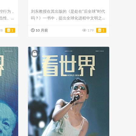
控行为，
刘东教授在其出版的《是处在“后全球”时代
击性、莫
吗？》一书中，提出全球化进程中文明之间
的压缩...
28
1
10 月前
179
1