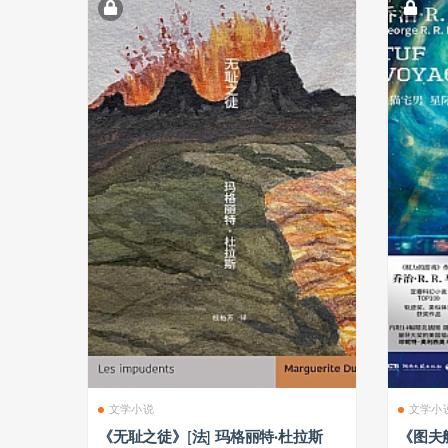
文学小说
文学小
《无耻之徒》[法] 玛格丽特·杜拉斯
《图夫航