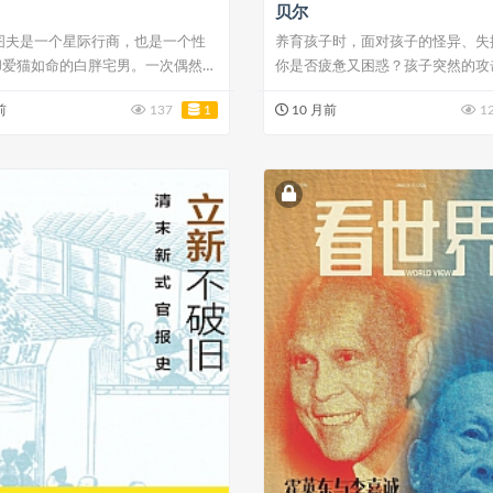
贝尔
图夫是一个星际行商，也是一个性
养育孩子时，面对孩子的怪异、失
却爱猫如命的白胖宅男。一次偶然的
你是否疲惫又困惑？孩子突然的攻
..
名的撒谎...
前
137
1
10 月前
1