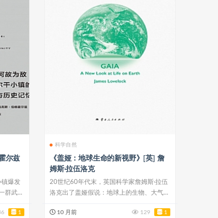
科学自然
格霍尔兹
《盖娅：地球生命的新视野》[英] 詹
姆斯·拉伍洛克
小镇爆发
20世纪60年代末，英国科学家詹姆斯·拉伍
一群武装
洛克出了盖娅假说：地球上的生物、大气、
海洋...
36
1
10 月前
129
1