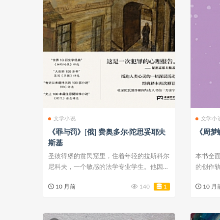
文学小说
文学小
《罪与罚》[俄] 费奥多尔·陀思妥耶夫
《周梦
斯基
圣彼得堡的贫民窟里，住着年轻的拉斯科尔
本书全
尼科夫，一个敏感的法学专业学生。他因无
的创作
力承担学...
目前可见.
10 月前
140
1
10 月