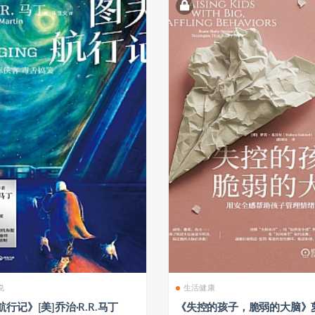
说
生活健康
行记》[美]乔治·R.R.马丁
《失控的孩子，脆弱的大脑》