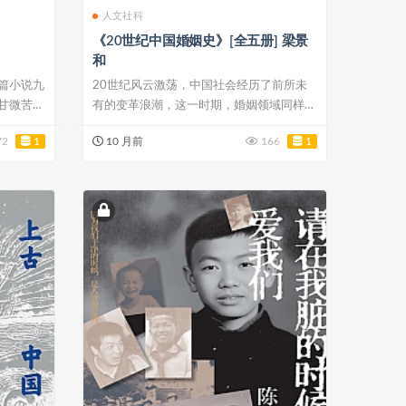
人文社科
《20世纪中国婚姻史》[全五册] 梁景
和
篇小说九
20世纪风云激荡，中国社会经历了前所未
甘微苦》
有的变革浪潮，这一时期，婚姻领域同样发
生了翻天...
72
1
10 月前
166
1