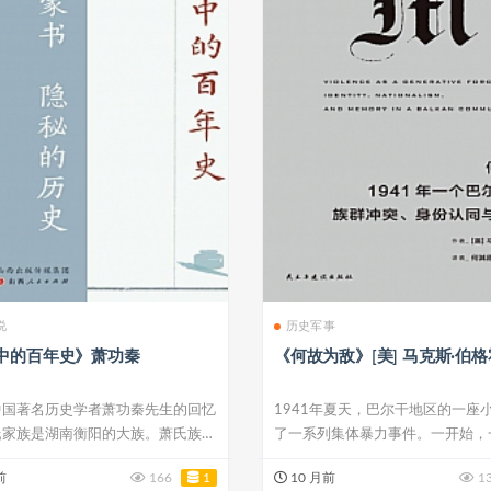
说
历史军事
中的百年史》萧功秦
《何故为敌》[美] 马克斯·伯
中国著名历史学者萧功秦先生的回忆
1941年夏天，巴尔干地区的一座
氏家族是湖南衡阳的大族。萧氏族人
了一系列集体暴力事件。一开始，
..
力量以...
前
166
1
10 月前
1