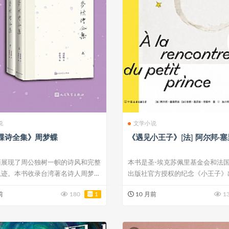
说
文学小说
蝶诗全集》周梦蝶
《遇见小王子》[法] 阿尔邦·
面展现了周公独树一帜的诗风和完整
本书是圣-埃克苏佩里基金会和法
轨迹。本书收录台湾著名诗人周梦蝶
出版社官方授权的纪念《小王子》
..
周年设定...
前
180
1
10 月前
1