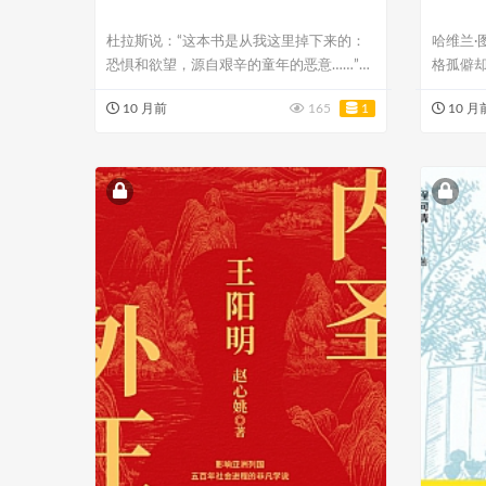
杜拉斯说：“这本书是从我这里掉下来的：
哈维兰·
恐惧和欲望，源自艰辛的童年的恶意……”
格孤僻
本书原...
机会，他.
10 月前
165
1
10 月