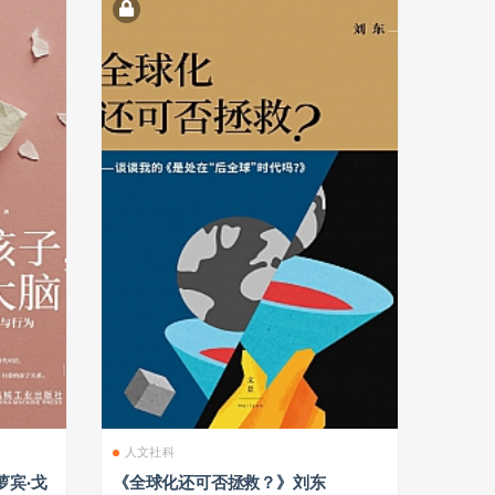
人文社科
萝宾·戈
《全球化还可否拯救？》刘东