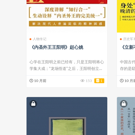
人物传记
历史军
《内圣外王王阳明》赵心姚
《立新
心学在王阳明之前已经有，只是王阳明将心
中国古
学集大成；“龙场悟道”之后，王阳明创立了
存的是
自成一...
义上的报.
10 月前
153
1
10 月