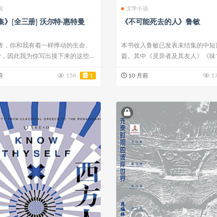
说
文学小说
》[全三册] 沃尔特·惠特曼
《不可能死去的人》鲁敏
读者，你和我有着一样悸动的生命、
本书收入鲁敏已发表未结集的中短
爱，因此我为你写出接下来的这些诗
篇。其中《灵异者及其友人》《味
《镶金乌...
前
158
1
10 月前
1