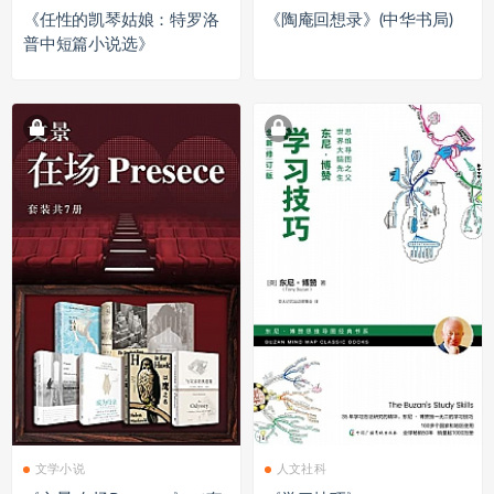
《任性的凯琴姑娘：特罗洛
《陶庵回想录》(中华书局)
普中短篇小说选》
文学小说
人文社科