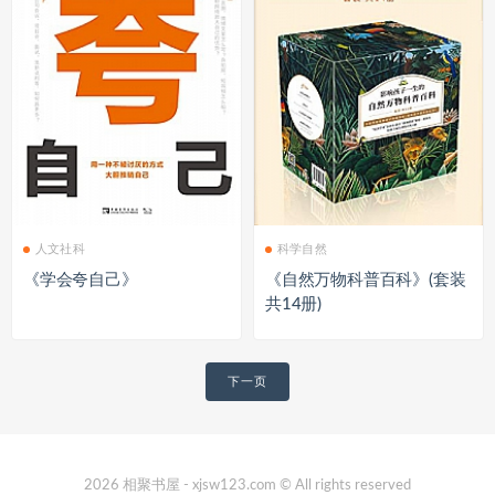
人文社科
科学自然
《学会夸自己》
《自然万物科普百科》(套装
共14册)
文
下一页
章
导
航
2026 相聚书屋 - xjsw123.com © All rights reserved