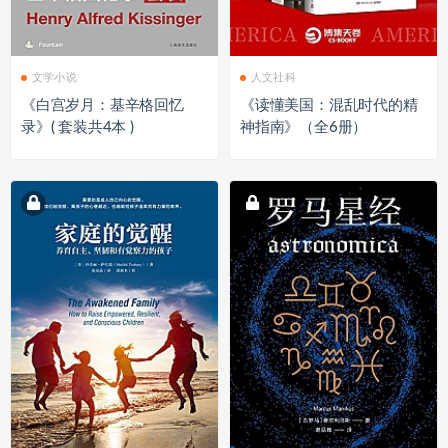
文学小说
人文社科
《白宫岁月：基辛格回忆
《读懂美国：混乱时代的精
录》( 套装共4本 )
神指南》（全6册）