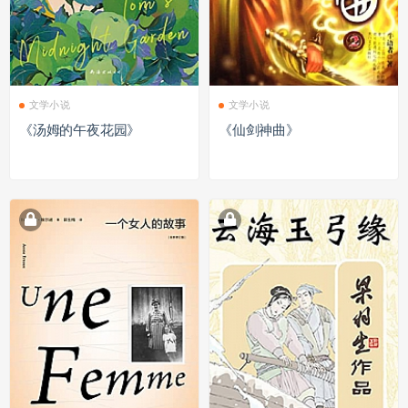
文学小说
文学小说
《汤姆的午夜花园》
《仙剑神曲》