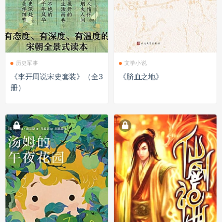
历史军事
文学小说
《李开周说宋史套装》（全3
《脐血之地》
册）