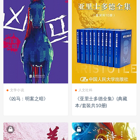
文学小说
人文社科
《凶马：明案之暗》
《亚里士多德全集》(典藏
本/套装共10册)