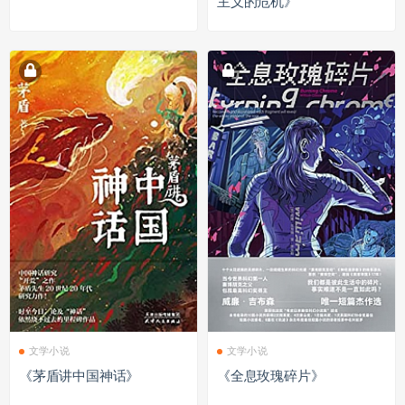
主义的危机》
文学小说
文学小说
《茅盾讲中国神话》
《全息玫瑰碎片》