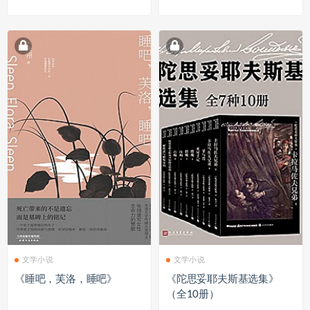
文学小说
文学小说
《睡吧，芙洛，睡吧》
《陀思妥耶夫斯基选集》
（全10册）