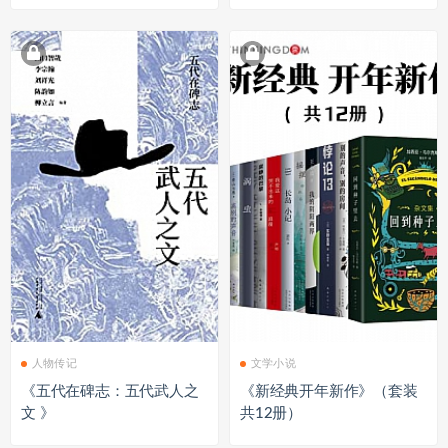
人物传记
文学小说
《五代在碑志：五代武人之
《新经典开年新作》（套装
文 》
共12册）