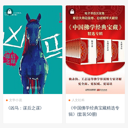
文学小说
人文社科
《凶马：谋后之谋》
《中国佛学经典宝藏精选专
辑》(套装50册)