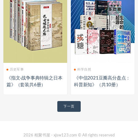
历史军事
科学自然
《指文·战争事典特辑之日本
《中信2021豆瓣高分盘点：
篇》（套装共6册）
科普新知》（共10册）
文
下一页
章
导
航
2026 相聚书屋 - xjsw123.com © All rights reserved