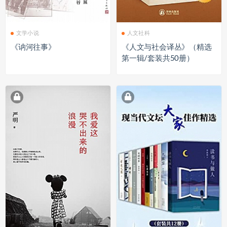
文学小说
人文社科
《讷河往事》
《人文与社会译丛》（精选
第一辑/套装共50册）