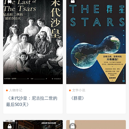
人物传记
文学小说
《末代沙皇：尼古拉二世的
《群星》
最后503天》