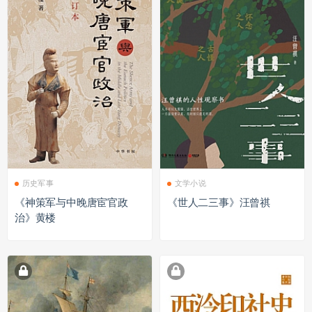
历史军事
文学小说
《神策军与中晚唐宦官政
《世人二三事》汪曾祺
治》黄楼