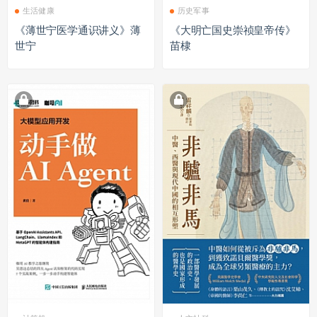
生活健康
历史军事
《薄世宁医学通识讲义》薄
《大明亡国史崇祯皇帝传》
世宁
苗棣