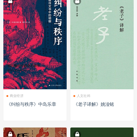
商业经济
人文社科
《纠纷与秩序》中岛乐章
《老子译解》姚淦铭