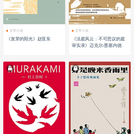
文学小说
文学小说
《发芽的阳光》赵亚东
《法庭风云：不可思议的庭
审实录》迈克尔·墨塞内德