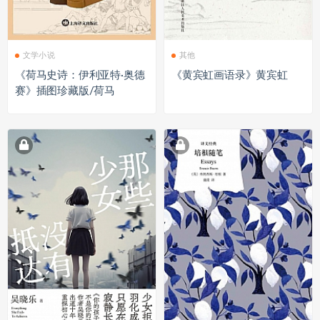
文学小说
其他
《荷马史诗：伊利亚特·奥德
《黄宾虹画语录》黄宾虹
赛》插图珍藏版/荷马