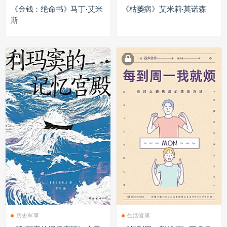
《金钱：绝命书》马丁·艾米
《枯萎病》艾米莉·莫诺森
斯
历史军事
生活健康