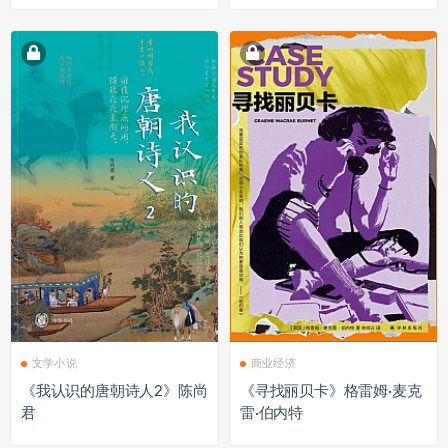
文学小说
商业经济
《我认识的唐朝诗人2》陈尚
《寻找丽贝卡》格雷姆·麦克
君
雷·伯内特