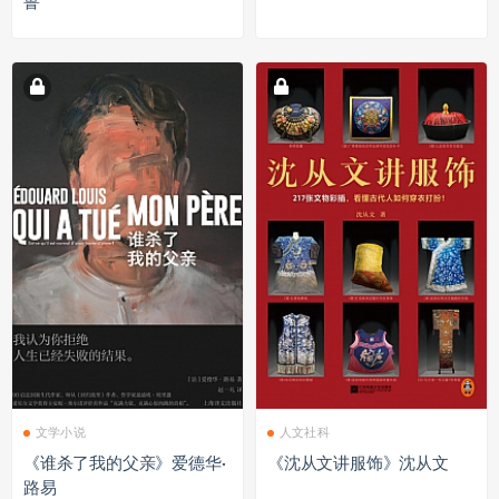
鲁
文学小说
人文社科
《谁杀了我的父亲》爱德华·
《沈从文讲服饰》沈从文
路易