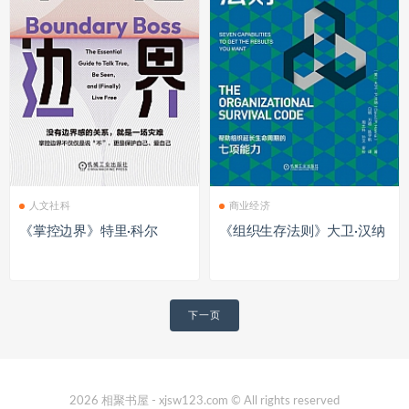
人文社科
商业经济
《掌控边界》特里·科尔
《组织生存法则》大卫·汉纳
文
下一页
章
导
航
2026 相聚书屋 - xjsw123.com © All rights reserved