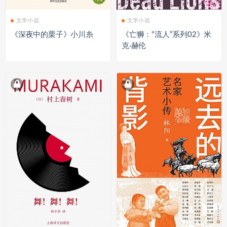
文学小说
文学小说
《深夜中的栗子》小川糸
《亡狮：“流人”系列02》米
克·赫伦