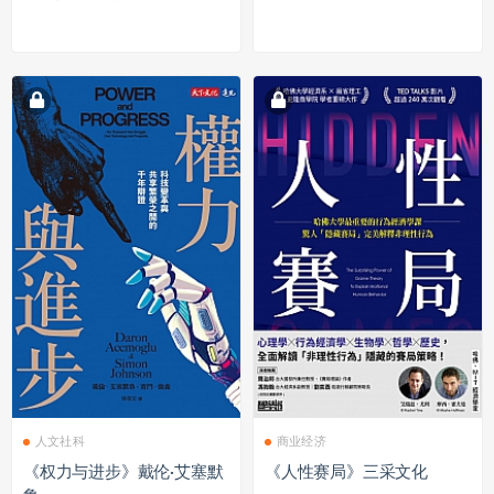
人文社科
商业经济
《权力与进步》戴伦·艾塞默
《人性赛局》三采文化