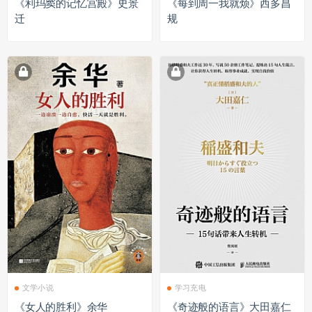
《利玛窦的记忆宫殿》史景
《每到周一我就烦》西多昌
迁
规
文学小说
学习充电
《女人的胜利》余华
《奇迹般的语言》大田嘉仁