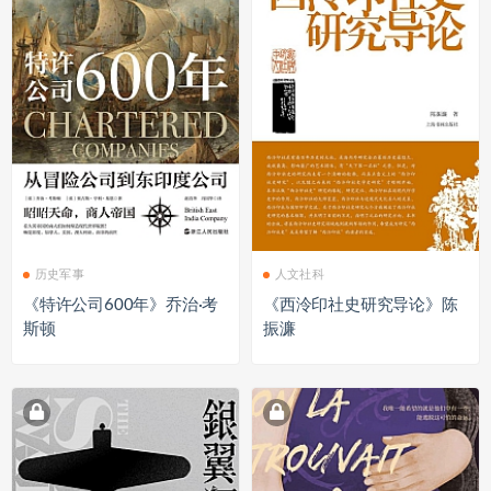
历史军事
人文社科
《特许公司600年》乔治·考
《西泠印社史研究导论》陈
斯顿
振濂