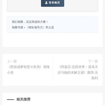
登录购买
我们相聚，见证阅读的力量！
相聚书屋
»
《增长领导力》李云龙
上一篇
下一篇
《西游成事智慧Ⅲ胜局》渤海
《阿嘉莎·克莉丝蒂：谋杀天
小吏
后与她的未解之谜》露西·沃
斯利
相关推荐