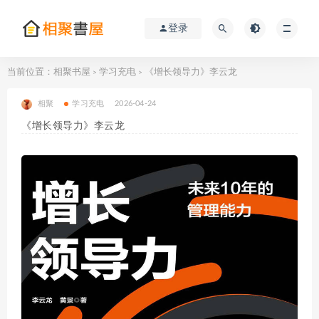
登录
当前位置：
相聚书屋
学习充电
《增长领导力》李云龙
>
>
相聚
学习充电
2026-04-24
《增长领导力》李云龙