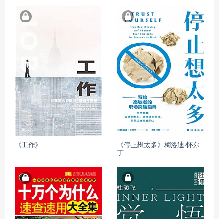
《工作》
《停止想太多》梅洛迪·怀尔
丁