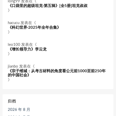
long99
发表在《
《口袋里的超级坦克·第五辑》[全5册]坦克叔叔
》
hacucu
发表在《
《科幻世界·2025年全年合集》
》
leo100
发表在《
《增长领导力》李云龙
》
jianbo
发表在《
《宗子维城：从考古材料的角度看公元前1000至前250年
的中国社会》
》
归档
2026 年 8 月