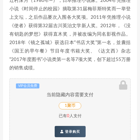
辻村深月（1980年—），日本推理小说家。2004年凭推理
小说《时间停止的校园》摘取第31届梅菲斯特奖而一举登
上文坛，之后作品屡次入围各大奖项。2011年凭推理小说
《使者》获得第32届吉川英治文学新人奖。2012年，《没
有钥匙的梦想》获得直木奖，并被改编为同名影视作品。
2018年《镜之孤城》获选日本“书店大奖”第一名，並囊括
《国王的早午餐》节目年度书籍大奖、《达文西》杂志
“2017年度图书”小说类第一名等7项大奖，创下超过55万册
的销售成绩。
VIP会员免费
当前隐藏内容需要支付
1聚币
已有
0
人支付
登录购买