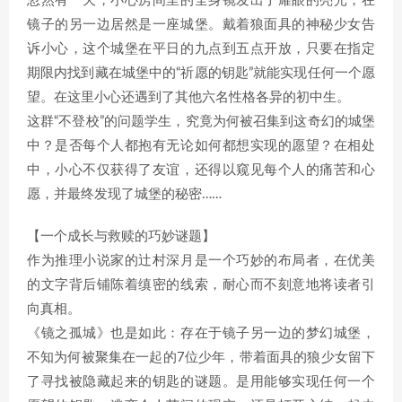
忽然有一天，小心房间里的全身镜发出了耀眼的亮光，在
镜子的另一边居然是一座城堡。戴着狼面具的神秘少女告
诉小心，这个城堡在平日的九点到五点开放，只要在指定
期限内找到藏在城堡中的“祈愿的钥匙”就能实现任何一个愿
望。在这里小心还遇到了其他六名性格各异的初中生。
这群“不登校”的问题学生，究竟为何被召集到这奇幻的城堡
中？是否每个人都抱有无论如何都想实现的愿望？在相处
中，小心不仅获得了友谊，还得以窥见每个人的痛苦和心
愿，并最终发现了城堡的秘密……
【一个成长与救赎的巧妙谜题】
作为推理小说家的辻村深月是一个巧妙的布局者，在优美
的文字背后铺陈着缜密的线索，耐心而不刻意地将读者引
向真相。
《镜之孤城》也是如此：存在于镜子另一边的梦幻城堡，
不知为何被聚集在一起的7位少年，带着面具的狼少女留下
了寻找被隐藏起来的钥匙的谜题。是用能够实现任何一个