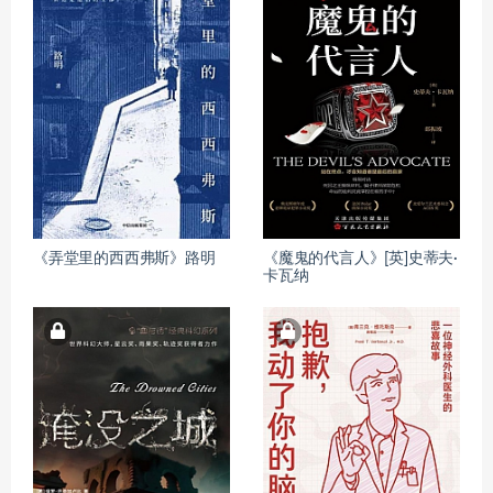
《弄堂里的西西弗斯》路明
《魔鬼的代言人》[英]史蒂夫·
卡瓦纳