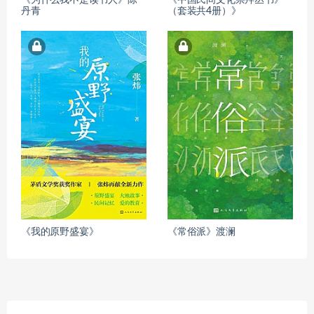
《为什么我不是读书人》陈
《中国民间文化崇拜丛书》
丹青
（套装共4册）》
《我的原野盛宴》
《常俗派》渡澜