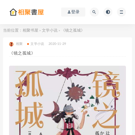
登录
当前位置：
相聚书屋
文学小说
《镜之孤城》
>
>
相聚
文学小说
2020-11-29
《镜之孤城》