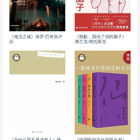
《淹没之城》保罗·巴奇加卢
《抱歉，我动了你的脑子》
比
弗兰克·维托斯克