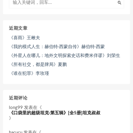
近期文章
《喜雨》王楸夫
《我的模式人生：赫伯特·西蒙自传》赫伯特·西蒙
《外星人在哪儿：地外文明探索史话和费米佯谬》刘荣生
《所有社交，都是牌局》夏鹏
《谁在犯罪》李玫瑾
近期评论
long99
发表在《
《口袋里的超级坦克·第五辑》[全5册]坦克叔叔
》
hacucu
发表在《