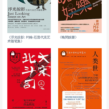
《浮光掠影: 约翰·厄普代克艺
《晚間娛樂》
术随笔集》