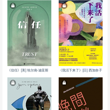
《信任》[美] 埃尔南·迪亚斯
《我活下来了》[日] 西加奈子