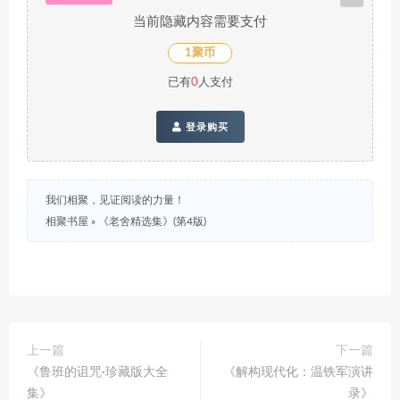
当前隐藏内容需要支付
1聚币
已有
0
人支付
登录购买
我们相聚，见证阅读的力量！
相聚书屋
»
《老舍精选集》(第4版)
上一篇
下一篇
《鲁班的诅咒·珍藏版大全
《解构现代化：温铁军演讲
集》
录》