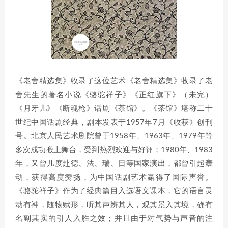
《老舍精选集》收录了这位艺术《老舍精选集》收录了老
舍先生的著名小说《骆驼祥子》《正红旗下》（未完）
《月牙儿》《断魂枪》话剧《茶馆》。《茶馆》堪称二十
世纪中国话剧经典，剧本发表于1957年7月《收获》创刊
号。北京人民艺术剧院曾于1958年、1963年、1979年等
多次成功搬上舞台，受到热烈欢迎与好评；1980年、1983
年，又曾几度赴德、法、瑞、日等国家演出，都曾引起轰
动，获得高度赞扬，为中国话剧艺术赢得了国际声誉。
《骆驼祥子》作为了经典篇目入选语文课本，它的语言灵
动有神，随物赋形，听其声辨其人，观其景入其境，确有
名副其实的引人入胜之效；并且由于对气势与声音的注