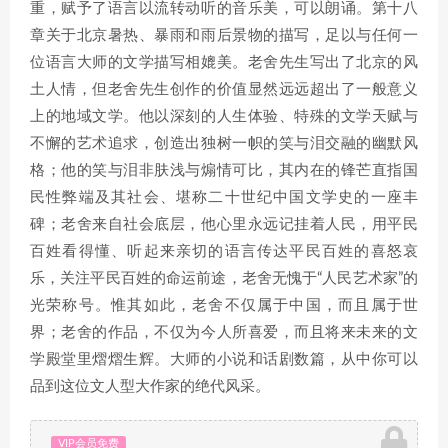
重，赋予了语言以流转动听的音乐美，可以朗诵。第十八
章关于北京暑热、暴雨和雨后景物的描写，足以与任何一
位语言大师的文学描写相媲美。老舍先生写出了北京的风
土人情，但老舍先生创作的价值显然远远超出了一般意义
上的地域文学。他以深刻的人生体验、特殊的文学天赋与
不懈的艺术追求，创造出独树一帜的笑与泪交融的幽默风
格；他的笑与泪非肤浅与煽情可比，其内在的锋芒直指国
民性弊端及其社会、堪称二十世纪中国文学史的一座丰
碑；老舍来自社会底层，他心里永远记挂着人民，用平民
百姓看得懂、听起来亲切的语言传达平民百姓的喜怒哀
乐，关注平民百姓的命运前途，老舍无愧于“人民艺术家”的
光荣称号。惟其如此，老舍不仅属于中国，而且属于世
界；老舍的作品，不仅为今人所喜爱，而且将来未来的文
学殿堂里熠熠生辉。大师的小说和话剧数篇，从中你可以
品到这位文人型大作家的绝代风采。
VIP会员免费