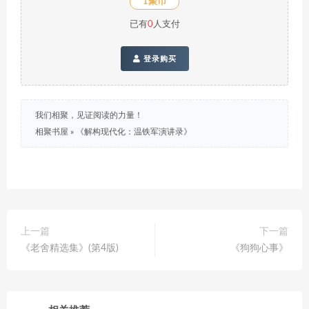
1聚币
已有
0
人支付
登录购买
我们相聚，见证阅读的力量！
相聚书屋
»
《解构现代化：温铁军演讲录》
上一篇
下一篇
《老舍精选集》(第4版)
《狗狗心事》