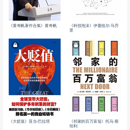
《黄奇帆著作合集》黄奇帆
《科技泡沫》伊曼纽尔·马乔
里
《大贬值》亚当·巴拉塔
《邻家的百万富翁》托马·斯
坦利