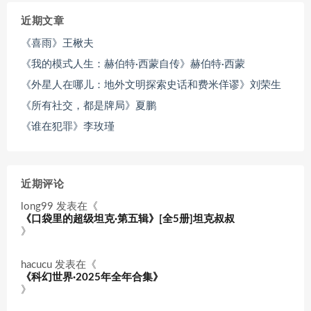
近期文章
《喜雨》王楸夫
《我的模式人生：赫伯特·西蒙自传》赫伯特·西蒙
《外星人在哪儿：地外文明探索史话和费米佯谬》刘荣生
《所有社交，都是牌局》夏鹏
《谁在犯罪》李玫瑾
近期评论
long99
发表在《
《口袋里的超级坦克·第五辑》[全5册]坦克叔叔
》
hacucu
发表在《
《科幻世界·2025年全年合集》
》