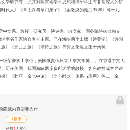
络文学研究等，尤其对陈寅恪学术思想和清华学派有非常深入的研
时代人》《章太炎与章门弟子》《梁漱溟的最后39年》等十几
大学中文系。教授、研究员、诗评家、散文家、国务院特殊津贴专
为湖南省作家协会名誉主席。已在海峡两岸出版《诗美学》《诗国
之旅》《元曲之旅》《清诗之旅》等诗文化散文集十余种。
获一级荣誉学士学位；美国俄亥俄州立大学文学博士。在香港中文大
授。历任美国、我国海峡两岸多所大学的教授、客座教授或客席讲
初探》《壮丽：余光中论》《文心雕龙：体系与应用》等二十余
前隐藏内容需要支付
1聚币
已有
1
人支付