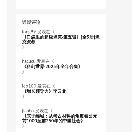
近期评论
long99
发表在《
《口袋里的超级坦克·第五辑》[全5册]坦
克叔叔
》
hacucu
发表在《
《科幻世界·2025年全年合集》
》
leo100
发表在《
《增长领导力》李云龙
》
jianbo
发表在《
《宗子维城：从考古材料的角度看公元
前1000至前250年的中国社会》
》