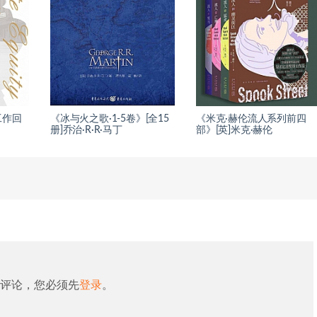
工作回
《冰与火之歌·1-5卷》[全15
《米克·赫伦流人系列前四
册]乔治·R·R·马丁
部》[英]米克·赫伦
评论，您必须先
登录
。