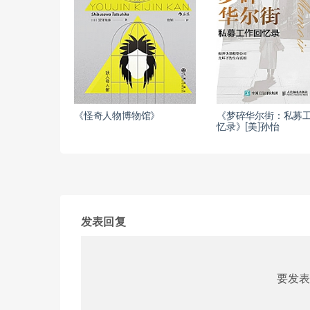
《怪奇人物博物馆》
《梦碎华尔街：私募
忆录》[美]孙怡
发表回复
要发表