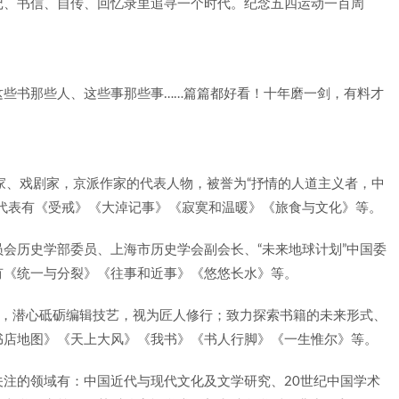
记、书信、自传、回忆录里追寻一个时代。纪念五四运动一百周
这些书那些人、这些事那些事……篇篇都好看！十年磨一剑，有料才
散文家、戏剧家，京派作家的代表人物，被誉为“抒情的人道主义者，中
代表有《受戒》《大淖记事》《寂寞和温暖》《旅食与文化》等。
会历史学部委员、上海市历史学会副会长、“未来地球计划”中国委
有《统一与分裂》《往事和近事》《悠悠长水》等。
一，潜心砥砺编辑技艺，视为匠人修行；致力探索书籍的未来形式、
书店地图》《天上大风》《我书》《书人行脚》《一生惟尔》等。
注的领域有：中国近代与现代文化及文学研究、20世纪中国学术