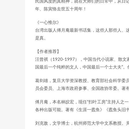
民国风度的真精神，就在大师们的日常中，从日
年、陈寅恪去世五十周年！
《一心惟尔》
台湾出版人傅月庵最新书话集，这些人那些人、
是真。
【作者推荐】
汪曾祺（1920-1997），中国当代小说家、
国最后一个纯粹的文人，中国最后一个士大夫”。
葛剑雄，复旦大学资深教授、教育部社会科学委员
员会委员、上海市政府参事、全国政协常委。著
傅月庵，本名林皎宏，现任“扫叶工房”主持人之
各种出版可能。著有《生涯一蠹鱼》《蠹鱼头旧
刘克敌，文学博士，杭州师范大学中文系教授。关