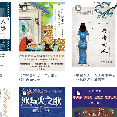
燕妮
《与独处相安，与万事言
《书香女人：女人是本书值
和》吉泽久子
得永远阅读》郝言言