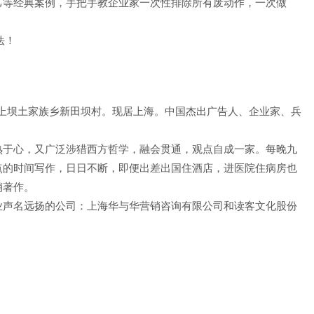
己等经典案例，手把手教企业家一次性排除所有废动作，一次做
法！
县上坝土家族乡新田坝村。现居上海。中国杰出广告人、企业家、兵
熟于心，又广泛涉猎西方哲学，融会贯通，观点自成一家。每晚九
点的时间写作，日日不断，即便出差出国住酒店，进医院住病房也
销著作。
业声名远扬的公司：上海华与华营销咨询有限公司和读客文化股份
。