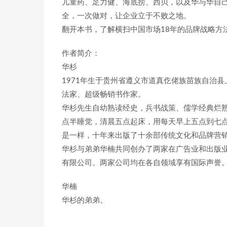
儿童药、足力健、海底捞、西贝，以及华与华自
全，一次做对，让企业立于不败之地。
翻开本书，了解横扫中国市场18年的品牌战略方
作者简介：
华杉
1971年生于贵州省遵义市道真仡佬族苗族自治
法家、超级畅销书作家。
华杉先生自幼熟读经史，兵书战策、儒学经典烂
点半睡觉，清晨五点起床，用每天早上五点到七
是一样，十年来出版了十余部传统文化和品牌营
华杉与弟弟华楠共同创办了两家在广告业和出版
有限公司。两家公司均在各自领域享有国际声誉
华楠
华杉的弟弟。