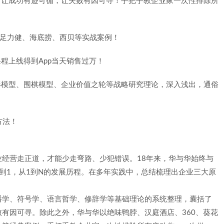
，让成功有迹可循，让失败有因可寻！手把手教企业家一次性排除所
、足力健、海底捞、西贝等实战案例！
程上线得到App当天销售过万！
形模型、围棋模型、企业价值之轮等战略研究理论，深入浅出，通俗
方法！
经营走正道，才能少走弯路、少犯错误。18年来，华与华始终与
到1，从1到N的发展历程。在多年实践中，总结梳理出企业三大原
播学、符号学、语言哲学、修辞学等基础理论的系统整理，囊括了
有因可寻。除此之外，华与华以绝味鸭脖、汉庭酒店、360、葵花