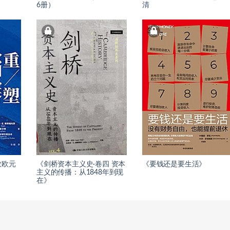
6册）
清
救欧元
《剑桥资本主义史·卷四 资本
《要钱还是要生活》
主义的传播：从1848年到现
在》