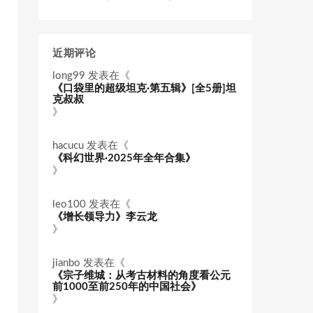
近期评论
long99
发表在《
《口袋里的超级坦克·第五辑》[全5册]坦
克叔叔
》
hacucu
发表在《
《科幻世界·2025年全年合集》
》
leo100
发表在《
《增长领导力》李云龙
》
jianbo
发表在《
《宗子维城：从考古材料的角度看公元
前1000至前250年的中国社会》
》