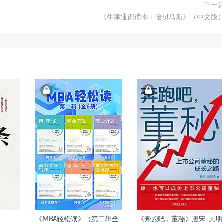
下一
《牛津通识读本：哈贝马斯》（中文版
《MBA轻松读》（第二辑全
《奔跑吧，董秘》唐宋_元