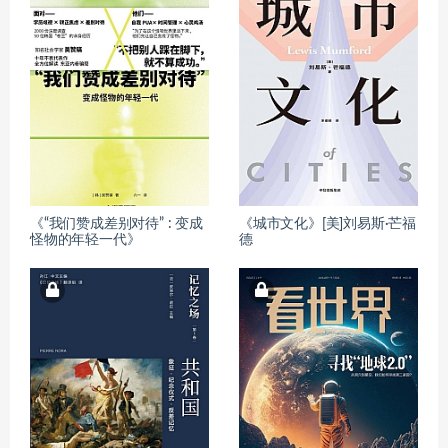
《“我们赞成差别对待” : 变成
《城市文化》[美]刘易斯·芒福
怪物的年轻一代》
德