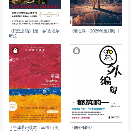
《记忆之场》[第一卷]皮埃尔·
《看世界（2026年第2期）》
诺拉
《牛津通识读本：幸福》[美]
《圈外编辑》