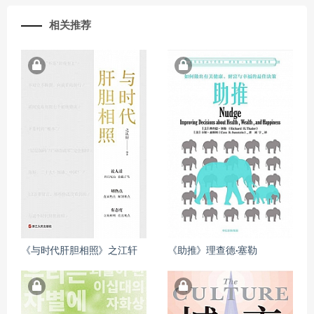
相关推荐
《与时代肝胆相照》之江轩
《助推》理查德·塞勒