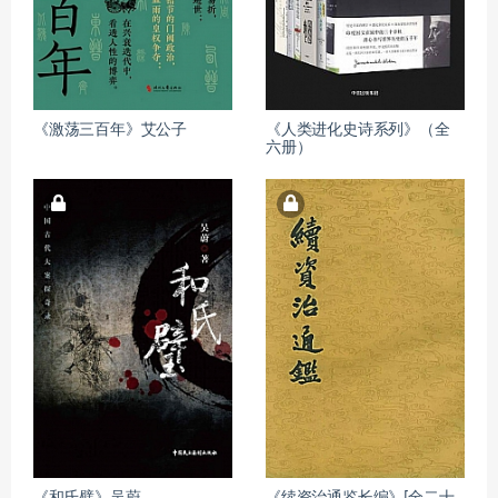
《激荡三百年》艾公子
《人类进化史诗系列》（全
六册）
《和氏璧》吴蔚
《续资治通鉴长编》[全二十