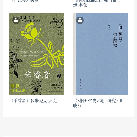
册]李焘
《采香者》多米尼克·罗克
《<旧五代史>词汇研究》叶
晓芬