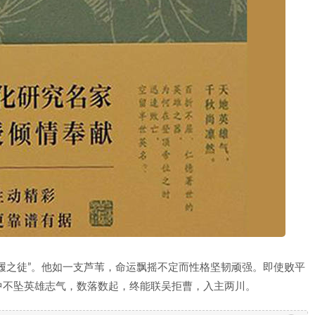
履之徒”。他如一支芦苇，命运飘摇不定而性格坚韧顽强。即使败平
中不坠英雄志气，数落数起，终能联吴拒曹，入主两川。