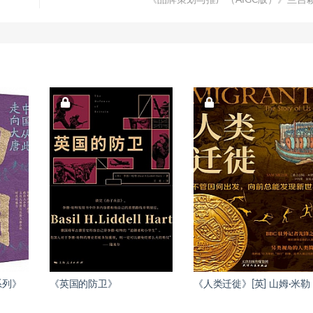
《品牌策划与推广（AIGC版）》兰吉
系列》
《英国的防卫》
《人类迁徙》[英] 山姆·米勒