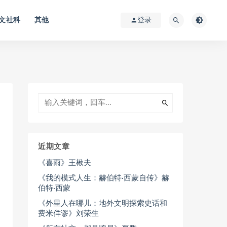
文社科
其他
登录
近期文章
《喜雨》王楸夫
《我的模式人生：赫伯特·西蒙自传》赫
伯特·西蒙
《外星人在哪儿：地外文明探索史话和
费米佯谬》刘荣生