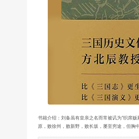
书籍介绍：刘备虽有皇亲之名而常被讥为“织席贩
原，败徐州，败新野，败长坂，屡至穷途，但胸