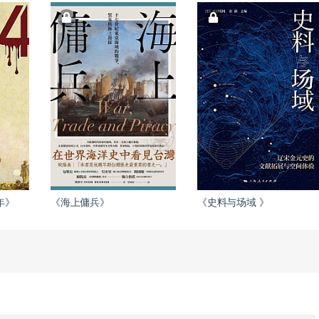
年》
《海上傭兵》
《史料与场域 》