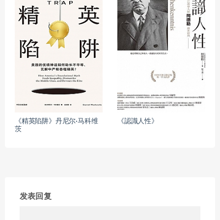
《精英陷阱》丹尼尔·马科维
《認識人性》
茨
发表回复