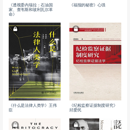
《透视委内瑞拉：石油国
《福报的秘密》心强
家、查韦斯和玻利瓦尔革
命》
《什么是法律人类学》王伟
《纪检监察证据制度研究》
臣
邱爱民