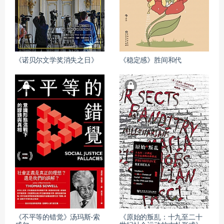
《诺贝尔文学奖消失之日》
《稳定感》胜间和代
《不平等的错觉》汤玛斯·索
《原始的叛乱：十九至二十