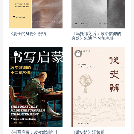
《妻子的身份》倪纳
《乌托邦之后：政治信仰的
衰落》朱迪丝·N.施克莱
《书写启蒙：改变欧洲的十
《后史辨》汪荣祖