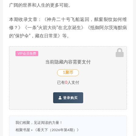
广阔的世界和人生的更多可能。
本期收录文章：《神舟二十号飞船返回，舷窗裂纹如何维
修？》《一条“火箭大街”在北京诞生》《抵御阿尔茨海默病
的“保护伞”，藏在日常里》等。
VIP会员免费
当前隐藏内容需要支付
1聚币
已有
0
人支付
登录购买
我们相聚，见证阅读的力量！
相聚书屋
»
《看天下（2026年第4期）》