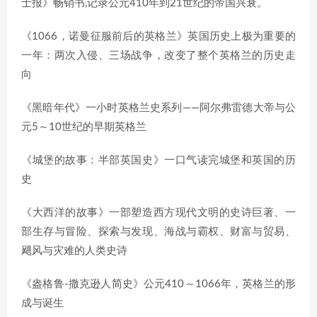
士报》畅销书,记录公元410年到21世纪的帝国兴衰。
《1066，诺曼征服前后的英格兰》英国历史上极为重要的
一年：两次入侵、三场战争，改变了整个英格兰的历史走
向
《黑暗年代》一小时英格兰史系列——阿尔弗雷德大帝与公
元5～10世纪的早期英格兰
《城堡的故事：半部英国史》一口气读完城堡和英国的历
史
《大西洋的故事》一部塑造西方现代文明的史诗巨著、一
部生存与冒险、探索与发现、海战与霸权、财富与贸易、
飓风与灾难的人类史诗
《盎格鲁-撒克逊人简史》公元410～1066年，英格兰的形
成与诞生