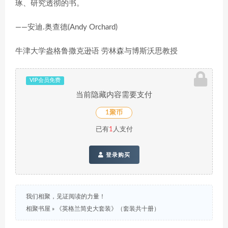
琢、研究透彻的书。
——安迪.奥查德(Andy Orchard)
牛津大学盎格鲁撒克逊语 劳林森与博斯沃思教授
VIP会员免费
当前隐藏内容需要支付
1聚币
已有
1
人支付
登录购买
我们相聚，见证阅读的力量！
相聚书屋
»
《英格兰简史大套装》（套装共十册）