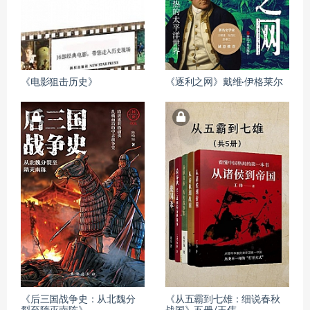
《电影狙击历史》
《逐利之网》戴维·伊格莱尔
《后三国战争史：从北魏分
《从五霸到七雄：细说春秋