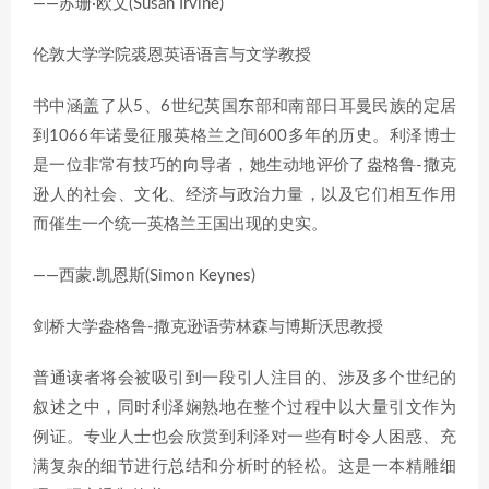
——苏珊·欧文(Susan Irvine)
伦敦大学学院裘恩英语语言与文学教授
书中涵盖了从5、6世纪英国东部和南部日耳曼民族的定居
到1066年诺曼征服英格兰之间600多年的历史。利泽博士
是一位非常有技巧的向导者，她生动地评价了盎格鲁-撒克
逊人的社会、文化、经济与政治力量，以及它们相互作用
而催生一个统一英格兰王国出现的史实。
——西蒙.凯恩斯(Simon Keynes)
剑桥大学盎格鲁-撒克逊语劳林森与博斯沃思教授
普通读者将会被吸引到一段引人注目的、涉及多个世纪的
叙述之中，同时利泽娴熟地在整个过程中以大量引文作为
例证。专业人士也会欣赏到利泽对一些有时令人困惑、充
满复杂的细节进行总结和分析时的轻松。这是一本精雕细