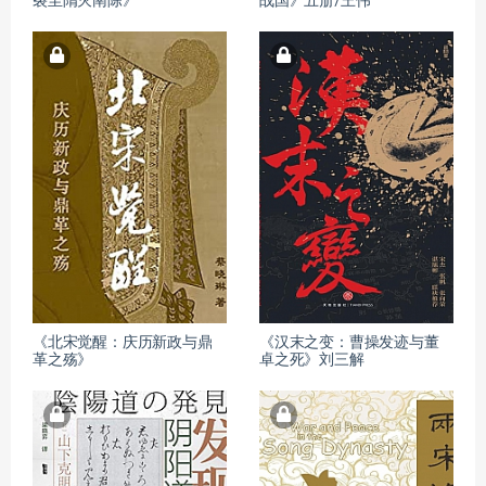
裂至隋灭南陈》
战国》五册/王伟
《北宋觉醒：庆历新政与鼎
《汉末之变：曹操发迹与董
革之殇》
卓之死》刘三解