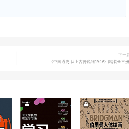
下一
《中国通史:从上古传说到1949》(精装全三册