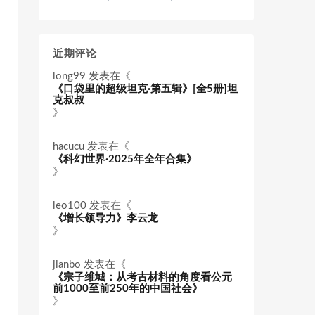
近期评论
long99
发表在《
《口袋里的超级坦克·第五辑》[全5册]坦
克叔叔
》
hacucu
发表在《
《科幻世界·2025年全年合集》
》
leo100
发表在《
《增长领导力》李云龙
》
jianbo
发表在《
《宗子维城：从考古材料的角度看公元
前1000至前250年的中国社会》
》