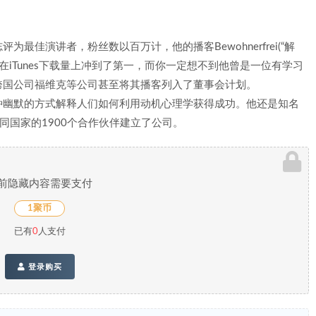
最佳演讲者，粉丝数以百万计，他的播客Bewohnerfrei(“解
在iTunes下载量上冲到了第一，而你一定想不到他曾是一位有学习
跨国公司福维克等公司甚至将其播客列入了董事会计划。
种幽默的方式解释人们如何利用动机心理学获得成功。他还是知名
同国家的1900个合作伙伴建立了公司。
前隐藏内容需要支付
1聚币
已有
0
人支付
登录购买