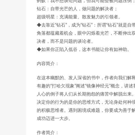
蚂蚁：我不想谈论问题，但我可能会被问题压倒
钻石：自带光芒的人，做问题的解决者；
超级明星：充满能量、散发魅力的引领者。
◆去靠近“钻石”，成为“钻石”：所谓“钻石”就
角落都蕴藏着机会，眼中闪烁着光芒，不断伸出
决者，而不是问题的谈论者。
◆如果你正陷入低谷，这本书能让你有如神助。
内容简介：
在这本幽默的、发人深省的书中，作者向我们解
有趣的“打哈欠现象”阐述“镜像神经元”概念，讲
人心的例子将人们从长期抱怨的痛苦中解脱出来
决定你的行为的是你的思维方式，无论身处何种
的积极思维者。遇到困境或难题，你要成为善于
成功迈进一大步。
作者简介：