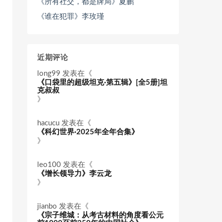
《所有社交，都是牌局》夏鹏
《谁在犯罪》李玫瑾
近期评论
long99
发表在《
《口袋里的超级坦克·第五辑》[全5册]坦
克叔叔
》
hacucu
发表在《
《科幻世界·2025年全年合集》
》
leo100
发表在《
《增长领导力》李云龙
》
jianbo
发表在《
《宗子维城：从考古材料的角度看公元