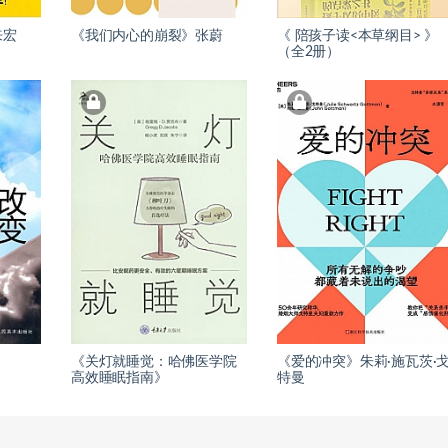
来宏
《我们内心的崩裂》张蔚
《 陪孩子读<本草纲目> 》
（全2册）
《关灯就睡觉：哈佛医学院
《爱的冲突》朱莉·施瓦茨·
高效睡眠指南》
特曼