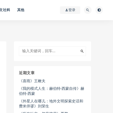
文社科
其他
登录
近期文章
《喜雨》王楸夫
《我的模式人生：赫伯特·西蒙自传》赫
伯特·西蒙
《外星人在哪儿：地外文明探索史话和
费米佯谬》刘荣生