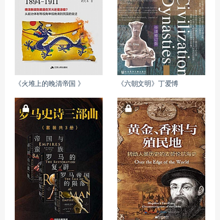
《火堆上的晚清帝国 》
《六朝文明》丁爱博