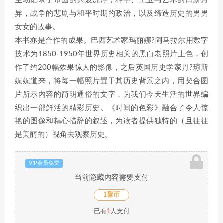
生动记录了帝国的兴衰沉浮，科学、工业与艺术的日新月
异，战争的悲剧与和平时期的政治，以及缔造历史的男男
女女的故事。
本书亦是合作的成果。巴西艺术家玛丽娜?阿马拉尔用数字
技术为1850-1950年世界历史相关的黑白老照片上色，创
作了约200幅效果惊人的影像，之后英国历史学家丹?琼斯
娓娓道来，将每一幅照片置于其历史背景之内，用契合图
片所示内容的简明通俗的文字，为我们今天生活的世界编
织出一部鲜活的精彩历史。《时间的色彩》融合了令人惊
艳的图像和精心措辞的叙述，为读者提供独特的（且往往
是美丽的）视角去观察历史。
VIP会员免费
当前隐藏内容需要支付
1聚币
已有
1
人支付