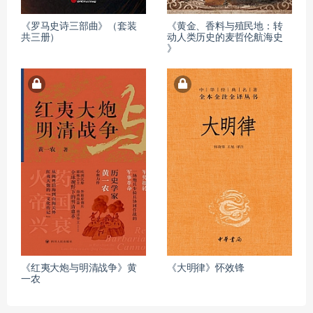
《罗马史诗三部曲》（套装
《黄金、香料与殖民地：转
共三册）
动人类历史的麦哲伦航海史
》
《红夷大炮与明清战争》黄
《大明律》怀效锋
一农