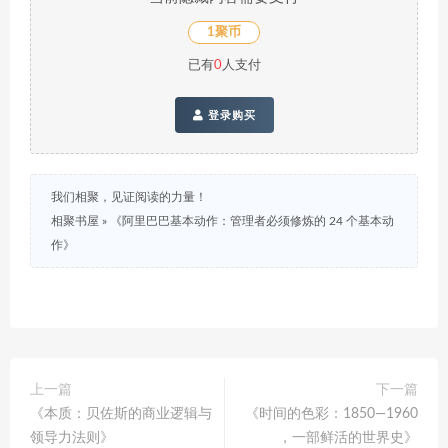
1聚币
已有
0
人支付
登录购买
我们相聚，见证阅读的力量！
相聚书屋
»
《阿里巴巴基本动作：管理者必须修炼的 24 个基本动
作》
上一篇
下一篇
《本质：贝佐斯的商业逻辑与
《时间的色彩：1850—1960
领导力法则》
，一部鲜活的世界史》