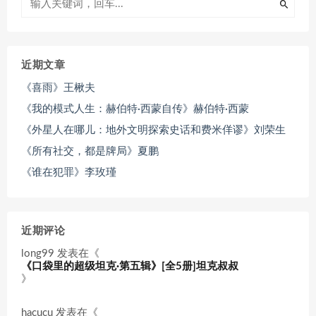
近期文章
《喜雨》王楸夫
《我的模式人生：赫伯特·西蒙自传》赫伯特·西蒙
《外星人在哪儿：地外文明探索史话和费米佯谬》刘荣生
《所有社交，都是牌局》夏鹏
《谁在犯罪》李玫瑾
近期评论
long99
发表在《
《口袋里的超级坦克·第五辑》[全5册]坦克叔叔
》
hacucu
发表在《