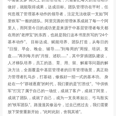
不需要太多“高大上”的管理理论，只需要把每天的管理动作
做好，就能取得成果，达成目标。团队管理功在平时，任
何忽视了管理基本动作的领导者，注定无法收获一支如“阿
里铁军”一般的团队。阿里完善的管理体系成就了每一个阿
里人，而阿里今日的成功更是来源于中基层管理者每天都
在用的“老押宝”的东西，也就是我们这本书里所写的“24个
基本动作”。 目标达成、赋能培养、团队打造，从每日的
“日报、早会、晚会、辅导……”到每周的“周报、培训、复
盘……”再到每月的“月报、述职……”，其中穿插团队建设，
人才梯队培养，员工的选、育、用、留、解雇等问题的解
决方法，全面覆盖中基层管理者的日常管理场景，真正助
力管理者扎马步，打基础，修炼好一招一式的基本功。 身
处在一个“群雄逐鹿”的时代，我们要的是“打胜仗”。“中供铁
军”打完了属于自己的一场仗，成就了客户，成就了阿里，
成就了团队，成就了自己，成为一支良将如云、弓马殷实
的“铁军团队”。路漫漫其修远兮，过去已然过去，我们需要
放下荣誉重新开始，“此时此刻，舍我其谁”。