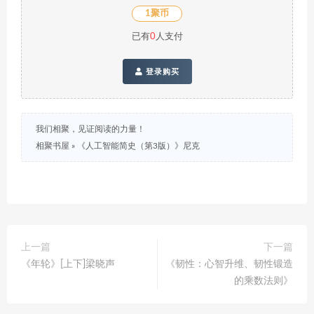
1聚币
已有
0
人支付
登录购买
我们相聚，见证阅读的力量！
相聚书屋
»
《人工智能简史（第3版）》尼克
上一篇
下一篇
《年轮》[上下]梁晓声
《韧性：心智升维、韧性锻造
的乘数法则》