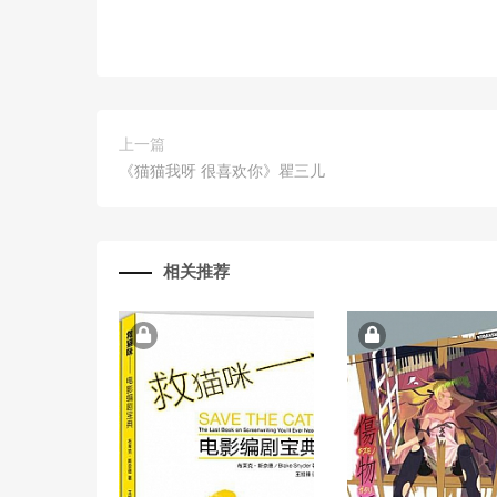
上一篇
《猫猫我呀 很喜欢你》瞿三儿
相关推荐