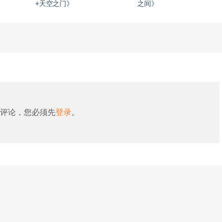
+天空之门》
之间》
评论，您必须先
登录
。