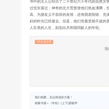
书中的主人公经历了二十世纪六十年代的自然灾
过也失落过；神奇的北大荒曾使他们热血沸腾，
高、为朋友义不容辞的友情，还有阴差阳错、充
好的时光已经逝去。但是，他们凭着坚韧不拔的
人壮美的人生，刻划出共和国同龄人的年轮。
VIP会员免费
当
我们相聚，见证阅读的力量！
相聚书屋
»
《年轮》[上下]梁晓声