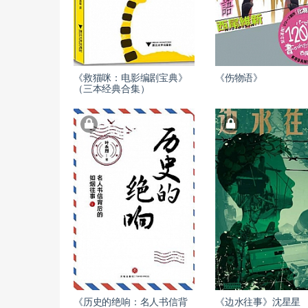
《救猫咪：电影编剧宝典》
《伤物语》
（三本经典合集）
《历史的绝响：名人书信背
《边水往事》沈星星