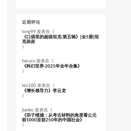
近期评论
long99
发表在《
《口袋里的超级坦克·第五辑》[全5册]坦
克叔叔
》
hacucu
发表在《
《科幻世界·2025年全年合集》
》
leo100
发表在《
《增长领导力》李云龙
》
jianbo
发表在《
《宗子维城：从考古材料的角度看公元
前1000至前250年的中国社会》
》