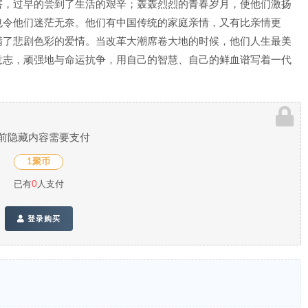
害，过早的尝到了生活的艰辛；轰轰烈烈的青春岁月，使他们激扬
也令他们迷茫无奈。他们有中国传统的家庭亲情，又有比亲情更
满了悲剧色彩的爱情。当改革大潮席卷大地的时候，他们人生最美
意志，顽强地与命运抗争，用自己的智慧、自己的鲜血谱写着一代
前隐藏内容需要支付
1聚币
已有
0
人支付
登录购买