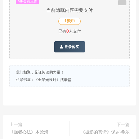
VIP会员免费
当前隐藏内容需要支付
1聚币
已有
0
人支付
登录购买
我们相聚，见证阅读的力量！
相聚书屋
»
《全景光设计》沈辛盛
上一篇
下一篇
《强者心法》木沧海
《摄影的真谛》保罗·希尔