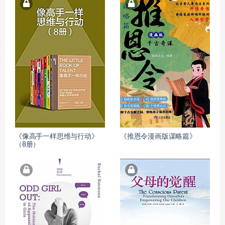
《像高手一样思维与行动》
《推恩令漫画版谋略篇》
（8册）