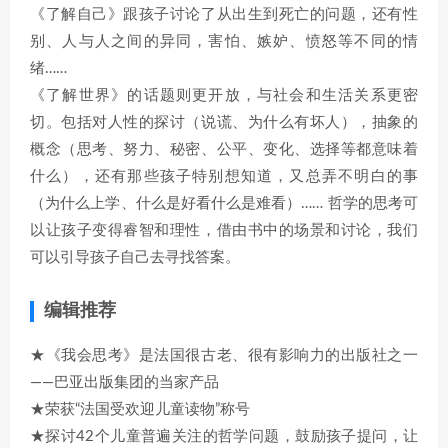
《了解自己》跟孩子讨论了从出生到死亡的问题，还有性
别、人与人之间的异同，害怕、嫉妒、愤怒等不同的情
绪……
《了解世界》的话题则更开放，与社会和生活关系更密
切。包括对人性的探讨（说谎、为什么有坏人），抽象的
概念（思考、努力、秘密、公平、变化、选择等都意味着
什么），还有那些孩子特别想知道，又总弄不明白的事
（为什么上学、什么是好看什么是难看）…… 哲学的思考可
以让孩子变得睿智和理性，借由书中的场景和讨论，我们
可以引导孩子自己去寻找答案。
编辑推荐
★《我会思考》是法国很古老、很有影响力的出版社之一
——巴亚出版集团的当家产品
★荣获“法国受欢迎儿童读物”称号
★探讨42个儿童普遍关注的哲学问题，鼓励孩子提问，让