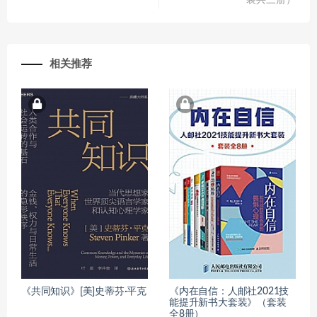
装共三册）
相关推荐
《共同知识》[美]史蒂芬·平克
《内在自信：人邮社2021技
能提升新书大套装》（套装
全8册）