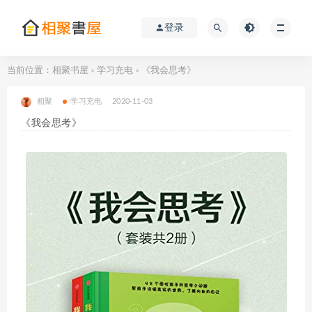
登录
当前位置：
相聚书屋
学习充电
《我会思考》
>
>
相聚
学习充电
2020-11-03
《我会思考》