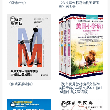
《遴选金句》
《公文写作标题结构速查宝
典》石头哥
《你就要很独特》
《海外优秀教材编译文丛2•
美国经典小学语文课本》(第1
-6册)(中英文双语版)