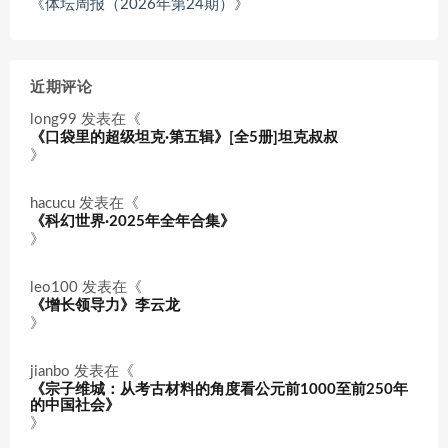
《体坛周报（2026年第24期）》
近期评论
long99
发表在《
《口袋里的超级坦克·第五辑》[全5册]坦克叔叔
》
hacucu
发表在《
《科幻世界·2025年全年合集》
》
leo100
发表在《
《增长领导力》李云龙
》
jianbo
发表在《
《宗子维城：从考古材料的角度看公元前1000至前250年
的中国社会》
》