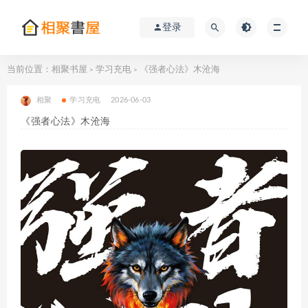
登录
当前位置：
相聚书屋
学习充电
《强者心法》木沧海
>
>
相聚
学习充电
2026-06-03
《强者心法》木沧海