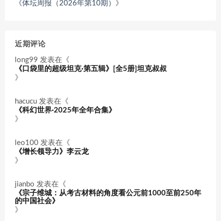
《体坛周报（2026年第10期）》
近期评论
long99
发表在《
《口袋里的超级坦克·第五辑》[全5册]坦克叔叔
》
hacucu
发表在《
《科幻世界·2025年全年合集》
》
leo100
发表在《
《增长领导力》李云龙
》
jianbo
发表在《
《宗子维城：从考古材料的角度看公元前1000至前250年
的中国社会》
》