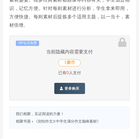
素材盛宴。很多经典素材都跟课本内容有关，学生似曾相
识，记忆方便。针对每则素材进行分析，学生拿来即用，
方便快捷。每则素材后提炼多个适用主题，以一当十，素
材倍增。
VIP会员免费
当前隐藏内容需要支付
1聚币
已有
0
人支付
登录购买
我们相聚，见证阅读的力量！
相聚书屋
»
《别怕作文3:中学生满分作文巅峰素材》