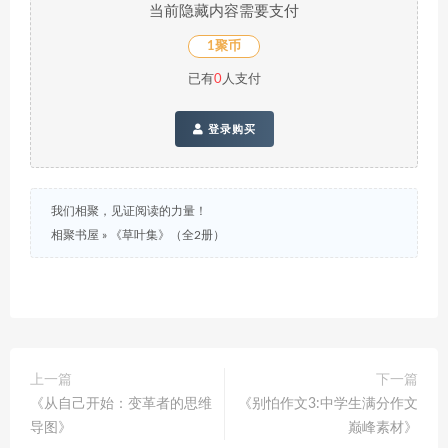
当前隐藏内容需要支付
1聚币
已有
0
人支付
登录购买
我们相聚，见证阅读的力量！
相聚书屋
»
《草叶集》（全2册）
上一篇
下一篇
《从自己开始：变革者的思维
《别怕作文3:中学生满分作文
导图》
巅峰素材》