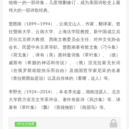
他唯一的一部诗集，几度增删修订，成为美国诗歌史上最
伟大的一部诗歌经典。
楚图南（1899—1994），云南文山人，作家，翻译家。曾
任暨南大学、云南大学、上海法学院教授。新中国成立后
历任北京师大教授、西南文教委员会主任、对外文化协会
会长、民盟中央主席等职。楚图南著有散文集《刁斗集》
《荷戈集》，译有（美）惠特曼诗集《草叶集》、（德）
威斯布《希腊的神话和传说》、（俄）涅克拉索无长诗
《在俄罗斯谁能快乐而自由》及德国哲学家尼采的名著
《查拉斯图如是说》以及自传体的《看哪，这人》等。
李野光（1924—2014），本名李光鉴，湖南涟源人。北京
大学西方语言文学系毕业。著作有新诗《风沙集》等，译
著有《草叶集》《飘》《英雄挽歌》《画眉鸟》等。
VIP会员免费