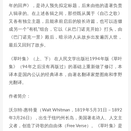
年的回声》，是诗人预先拟定标题，后来由他的遗著负责
人辑录的。在上述各辑之间，那些既从属于《自己之歌》
又各有独立主题，且能承前启后的较长诗篇，也可以连缀
成另一个“有机”组合，它以《从巴门诺克开始》打头，由
《巴门诺克一景》殿后，暗示诗人从故乡出发遍历人世，
最后又回到了故乡。
《草叶集》（上、下） 在人民文学出版社1994年版《草叶
集》（94年之后没有再版过）的基础上重新做了修订，本
译本是国内公认的经典译本，由著名翻译家楚图南和李野
光翻译。
作者简介：
沃尔特·惠特曼（Walt Whitman，1819年5月31日－1892
年3月26日），出生于纽约州长岛，美国著名诗人、人文主
义者，创造了诗歌的自由体（Free Verse）。《草叶集》是