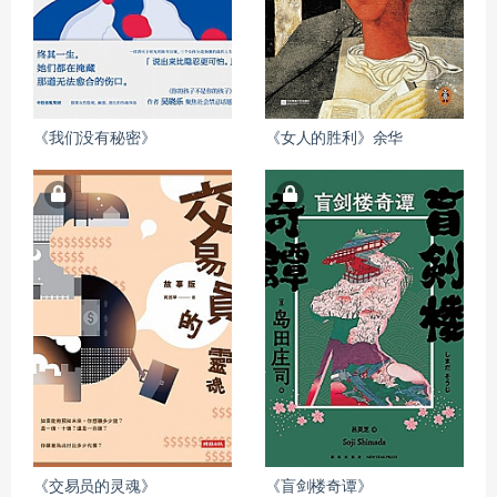
《我们没有秘密》
《女人的胜利》余华
《交易员的灵魂》
《盲剑楼奇谭》