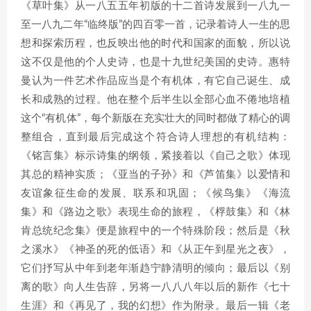
《草叶集》从一八五五年初版的十二首诗发展到一八九一
至一八九二年“临终版”的四百零一首，记录着诗人一生的思
想和探索历程，也反映出他的时代和国家的面貌，所以说
这不仅是他的个人史诗，也是十九世纪美国的史诗。惠特
曼认为一件艺术作品应当是个有机体，有它自己诞生、成
长和成熟的过程。他在整个后半生以全部心血不倦地培植
这个“有机体”，每个新版在充实壮大的同时都做了精心的调
整组合，直到最后完成这个符合诗人理想的有机结构：
《铭言集》标示诗集的纲领，紧接着以《自己之歌》体现
其总的精神实质；《亚当的子孙》和《芦笛集》以爱情和
友谊象征生命的发展、联系和巩固；《候鸟集》《海流
集》和《路边之歌》表现生命的旅程，《桴鼓集》和《林
肯总统纪念集》便是旅程中的一个特殊阶段；然后是《秋
之溪水》《神圣的死的低语》和《从正午到星光之夜》，
它们抒写从中年到老年渐趋宁静清明的倾向；最后以《别
离的歌》向人生告辞，另将一八八八年以后的新作《七十
生涯》和《再见了，我的幻想》作为附录。最后一辑《老