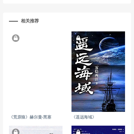
相关推荐
《荒原狼》赫尔曼·黑塞
《遥远海域》