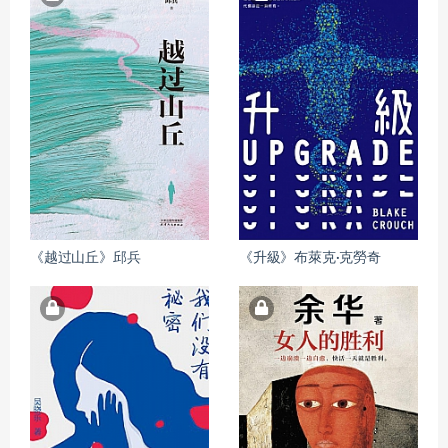
《越过山丘》邱兵
《升級》布萊克·克勞奇