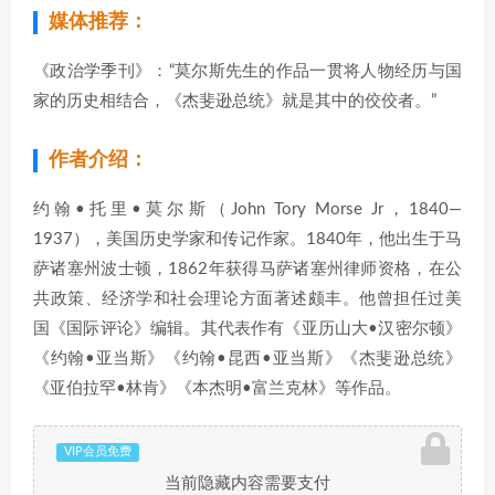
媒体推荐：
《政治学季刊》：“莫尔斯先生的作品一贯将人物经历与国
家的历史相结合，《杰斐逊总统》就是其中的佼佼者。”
作者介绍：
约翰•托里•莫尔斯（John Tory Morse Jr，1840—
1937），美国历史学家和传记作家。1840年，他出生于马
萨诸塞州波士顿，1862年获得马萨诸塞州律师资格，在公
共政策、经济学和社会理论方面著述颇丰。他曾担任过美
国《国际评论》编辑。其代表作有《亚历山大•汉密尔顿》
《约翰•亚当斯》《约翰•昆西•亚当斯》《杰斐逊总统》
《亚伯拉罕•林肯》《本杰明•富兰克林》等作品。
VIP会员免费
当前隐藏内容需要支付