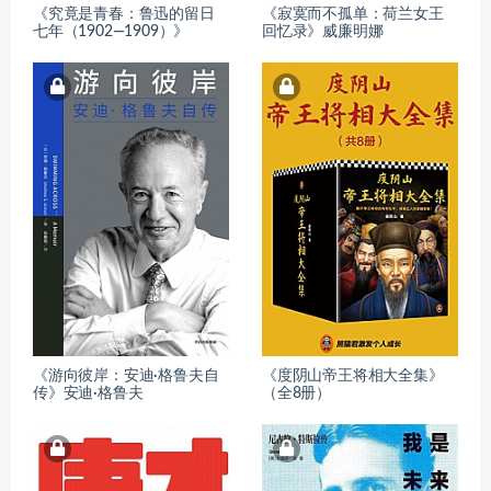
《究竟是青春：鲁迅的留日
《寂寞而不孤单：荷兰女王
七年（1902—1909）》
回忆录》威廉明娜
《游向彼岸：安迪·格鲁夫自
《度阴山帝王将相大全集》
传》安迪·格鲁夫
（全8册）