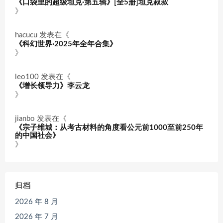
《口袋里的超级坦克·第五辑》[全5册]坦克叔叔
》
hacucu
发表在《
《科幻世界·2025年全年合集》
》
leo100
发表在《
《增长领导力》李云龙
》
jianbo
发表在《
《宗子维城：从考古材料的角度看公元前1000至前250年
的中国社会》
》
归档
2026 年 8 月
2026 年 7 月