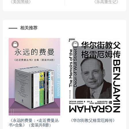
《美国黑镜》
《乐高重生记》
相关推荐
《永远的费曼：<走近费曼丛
《华尔街教父格雷厄姆传》
书>合集》（套装共8册）