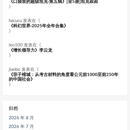
《口袋里的超级坦克·第五辑》[全5册]坦克叔叔
》
hacucu
发表在《
《科幻世界·2025年全年合集》
》
leo100
发表在《
《增长领导力》李云龙
》
jianbo
发表在《
《宗子维城：从考古材料的角度看公元前1000至前250年
的中国社会》
》
归档
2026 年 8 月
2026 年 7 月