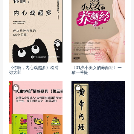
《你啊，内心戏超多》松浦
《31岁小美女的养颜经》一
弥太郎
猫一菩提