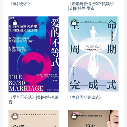
《自我分析》
《婚姻与爱情·专家伴读版》
[英]伯特兰·罗素
《爱的不等式》[美]内特·克莱
《生命周期完成式》
普