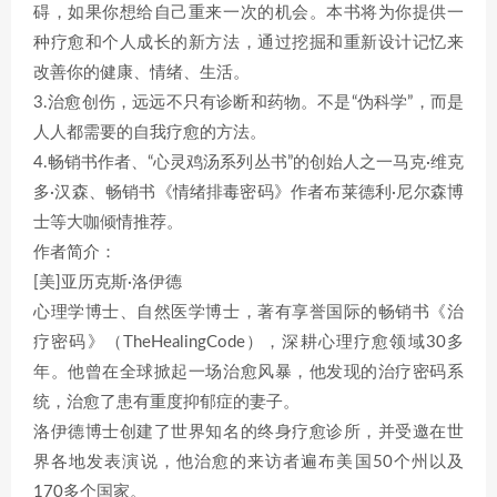
碍，如果你想给自己重来一次的机会。本书将为你提供一
种疗愈和个人成长的新方法，通过挖掘和重新设计记忆来
改善你的健康、情绪、生活。
3.治愈创伤，远远不只有诊断和药物。不是“伪科学”，而是
人人都需要的自我疗愈的方法。
4.畅销书作者、“心灵鸡汤系列丛书”的创始人之一马克·维克
多·汉森、畅销书《情绪排毒密码》作者布莱德利·尼尔森博
士等大咖倾情推荐。
作者简介：
[美]亚历克斯·洛伊德
心理学博士、自然医学博士，著有享誉国际的畅销书《治
疗密码》（TheHealingCode），深耕心理疗愈领域30多
年。他曾在全球掀起一场治愈风暴，他发现的治疗密码系
统，治愈了患有重度抑郁症的妻子。
洛伊德博士创建了世界知名的终身疗愈诊所，并受邀在世
界各地发表演说，他治愈的来访者遍布美国50个州以及
170多个国家。