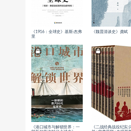
《1916：全球史》基斯·杰弗
《魏晋清谈史》龚斌
里
《港口城市与解锁世界：一
《二战经典战役纪实: