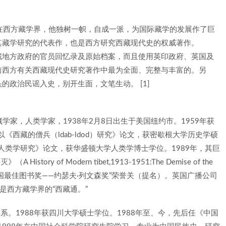
。在西方藏学界，他独树一帜，自成一派，为国际藏学的发展作了巨
其藏学研究的代表作，也是西方研究西藏现代史的权威著作。
藏地方政府的官员回忆录及原始档案，而且使用英印政府、英国及
前西方有关西藏现代史研究著作中最为全面、完整与丰富的。另
政治民谣入史，别开生面，文笔生动。 [1]
国际知名藏学家，人类学家，1938年2月8日出生于美国纽约市。1959年获
《西藏的僧兵（ldab-ldod）研究》论文，获密歇根大学历史学硕
人类学研究》论文，获华盛顿大学人类学博士学位。1989年，其巨
ory of Modern tibet,1913-1951:The Demise of the
0世纪中国最佳图书奖——约瑟夫·列文森奖”荣誉关（提名）。英国广播公司
是西方藏学界的“西藏通。”
史系。1988年获四川大学硕士学位。1988年至、今，先后任《中国