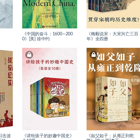
《中国的奋斗：1600—200
《梅毅说宋：大宋兴亡三百
0》[美] 徐中约
年》全四册
闪击波
《讲给孩子的妙趣中国史》
《如父如子：从雍正到乾