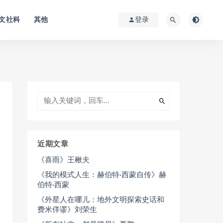
文社科
其他
登录
近期文章
《喜雨》王楸夫
《我的模式人生：赫伯特·西蒙自传》赫
伯特·西蒙
《外星人在哪儿：地外文明探索史话和
费米佯谬》刘荣生