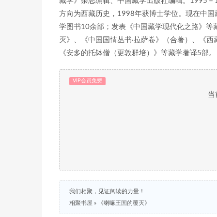
藏学》杂志编辑、中国藏学出版社编辑。1995－
方向为西藏历史，1998年获博士学位。现在中国
学图书10余部；发表《中国藏学现代化之路》等
灭》、《中国国情丛书·拉萨卷》（合著）、《西
《安多的托钵僧（更敦群培）》等藏学著译5部。
VIP会员免费
当
我们相聚，见证阅读的力量！
相聚书屋
»
《喇嘛王国的覆灭》