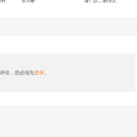
斯科
全10册
隆》[共二册]李正
评论，您必须先
登录
。