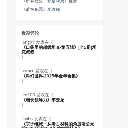
《所有社交，都是牌局》夏鹏
《谁在犯罪》李玫瑾
近期评论
long99
发表在《
《口袋里的超级坦克·第五辑》[全5册]坦
克叔叔
》
hacucu
发表在《
《科幻世界·2025年全年合集》
》
leo100
发表在《
《增长领导力》李云龙
》
jianbo
发表在《
《宗子维城：从考古材料的角度看公元