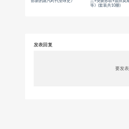
部新的蒸汽时代全球史》
兰+突袭苏联+血捍莫
等》(套装共10册)
发表回复
要发表