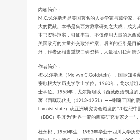
内容简介：
M.C.戈尔斯坦是美国著名的人类学家与藏学家
大的贡献。本书是集西方藏学研究之大成，成为
本书资料翔实，引证丰富。不仅使用大量的原西
美国政府的大量外交政治档案。后者的征引是目
外，作者还相当重视口碑资料，大量征引拉萨街头的
作者简介：
梅·戈尔斯坦（Melvyn C.Goldstein），
密歇根大学历史学学士学位。1960年，戈尔斯坦以
士学位。1958年，戈尔斯坦以《西藏政治制度的
著《西藏现代史（1913-1951）——喇嘛王国的覆灭》（A Hist
Lamaist state）获亚洲研究协会颁发的“2
（BBC）称其为“世界一流的西藏研究专家之一”，
杜永彬，1960年生。1983年毕业于四川大学历