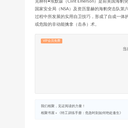
克林特•埃默森（Clint Emerson）是前
国家安全局（NSA）及资历显赫的海豹突击队第
过程中所发展的实用自卫技巧，形成了自成一体的“凶猛
或危险的非动能擒拿（击杀）术。
VIP会员免费
当
我们相聚，见证阅读的力量！
相聚书屋
»
《特工训练手册：危急时刻如何绝处逢生》