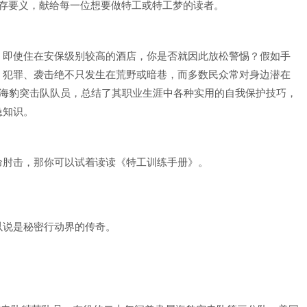
的生存要义，献给每一位想要做特工或特工梦的读者。
？即使住在安保级别较高的酒店，你是否就因此放松警惕？假如手
？犯罪、袭击绝不只发生在荒野或暗巷，而多数民众常对身边潜在
前海豹突击队队员，总结了其职业生涯中各种实用的自我保护技巧，
急知识。
命肘击，那你可以试着读读《特工训练手册》。
以说是秘密行动界的传奇。