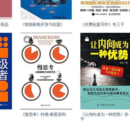
》张晶
《智能座舱开发与实践》
《付费短篇写作》专三千
《慢思考》特奥·康普诺利
《让内向成为一种优势》孙
平