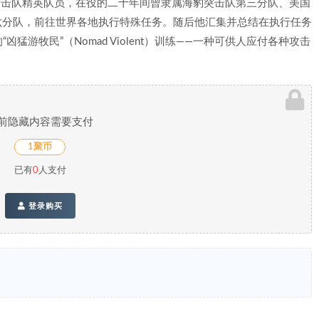
美国海豹突击队精英队员，在役的二十年间曾隶属海豹突击队第三分队、美国
六分队，前往世界各地执行特殊任务。随后他汇集并总结在执行任务
游牧民”（Nomad Violent）训练——一种可供人应付各种攻击
前隐藏内容需要支付
1聚币
已有
0
人支付
登录购买