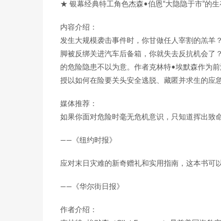
★ 银幕经典特工角色杰森•伯恩“大隐隐于市”
内容介绍：
发生大规模袭击事件时，你甘做任人宰割的羔羊
脚被反绑关进汽车后备箱，你就失去反抗机会了
的危险隐患不以为意。作者克林特•埃默森作为
授以如何在险要关头安全逃脱、藏匿并求生的应
媒体推荐：
如果你面对危险时毫无危机意识，只知道挥出致
——《纽约时报》
应对末日灾难的新奇赠礼和实用指南，这本书可
——《华尔街日报》
作者介绍：