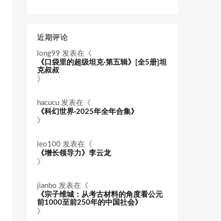
近期评论
long99
发表在《
《口袋里的超级坦克·第五辑》[全5册]坦
克叔叔
》
hacucu
发表在《
《科幻世界·2025年全年合集》
》
leo100
发表在《
《增长领导力》李云龙
》
jianbo
发表在《
《宗子维城：从考古材料的角度看公元
前1000至前250年的中国社会》
》