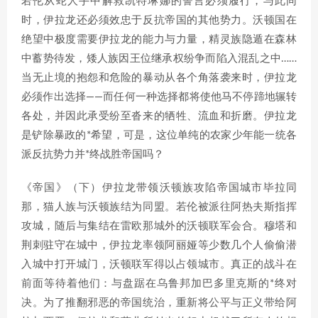
若伦从蛇人手中解救凯特琳娜的誓言必须履行，与此同
时，伊拉龙还必须效忠于反抗帝国的其他势力。沃顿国在
绝望中极度需要伊拉龙的能力与力量，精灵族隐遁在森林
中蓄势待发，矮人族因王位继承权纷争而陷入混乱之中……
当无止境的抱怨和危险的暴动从各个角落袭来时，伊拉龙
必须作出选择——而任何一种选择都将使他马不停蹄地辗转
各处，并因此承受纷至沓来的牺牲、流血和折磨。伊拉龙
是铲除暴政的*希望，可是，这位单纯的农家少年能一统各
派反抗势力并*终战胜帝国吗？
《帝国》（下）伊拉龙带领沃顿族攻陷帝国城市毕拉同
那，猫人族与沃顿族结为同盟。若伦被派往阿热夫斯指挥
攻城，随后与集结在雷欧那城外的沃顿联军会合。穆塔和
荆刺驻守在城中，伊拉龙率领阿丽娅等少数几个人偷偷潜
入城中打开城门，沃顿联军得以占领城市。真正的战斗在
前面等待着他们：与盘踞在乌鲁邦加巴多里克斯的*终对
决。为了推翻邪恶的帝国统治，重新将公平与正义带给阿