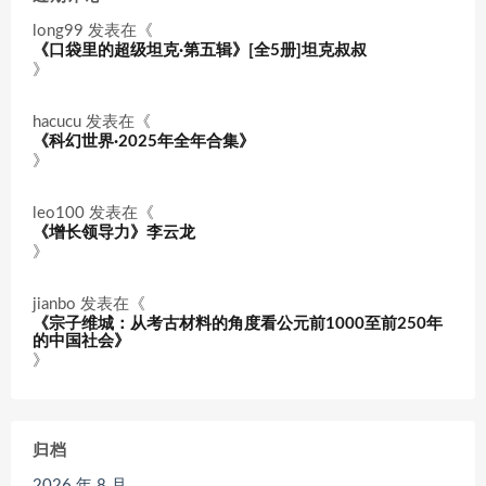
long99
发表在《
《口袋里的超级坦克·第五辑》[全5册]坦克叔叔
》
hacucu
发表在《
《科幻世界·2025年全年合集》
》
leo100
发表在《
《增长领导力》李云龙
》
jianbo
发表在《
《宗子维城：从考古材料的角度看公元前1000至前250年
的中国社会》
》
归档
2026 年 8 月