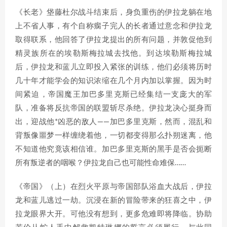
《长老》垡藤杜尔战斗结束后，身负重伤的伊拉龙躺在地
上不省人事，有个自称瘸子完人的长者通过意念和伊拉龙
取得联系，他回答了伊拉龙提出的所有问题，并敦促他到
精灵族所在的埃勒斯梅拉城去找他。到达埃勒斯梅拉城
后，伊拉龙和蓝儿立即投入紧张的训练，他们必须将历时
几十年才能学会的知识浓缩在几个月内加以掌握。因为时
间紧迫，帝国魔王加巴多里克斯已经集结一支庞大的军
队，准备将反抗帝国的联盟斩尽杀绝。伊拉龙决心挺身而
出，迎战他*凶恶的敌人——加巴多里克斯，然而，混乱和
背叛像噩梦一样缠绕着他，一切都变得那么扑朔迷离，他
不知道他究竟该相信谁。加巴多里克斯的黑手是否会扼断
所有叛逆者的咽喉？伊拉龙自己也可能性命难保……
《帝国》（上）在烈火平原与帝国部队浴血大战后，伊拉
龙和蓝儿逃过一劫。沉浸在新的冒险带来的狂喜之中，伊
拉龙眼界大开。可他没有想到，更多危难即将降临。协助