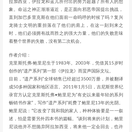
拉加西亚，伊拉龙和蓝儿所付出的努力超越了所有人的想
象。命运之神正渐渐逼近，是正面向邪恶帝国提出挑战，
直到加巴多里克斯在他们面前一命呜呼的时候了吗？复兴
龙骑士文明的重担落在了他们的肩上，在这一刻到来之
时，他们必须拥有战而胜之的强大力量，他们的失败意味
着整个世界的失败，没有第二次机会。
作者介绍：
克里斯托弗·鲍里尼生于1983年。2003年，凭借其15岁时
创作的“遗产系列”第一部《伊拉龙》而蜚声国际文坛。
目前，“遗产系列”全球销售已经超过3500万册，并被翻译
成50多种国家和地区语言。2011年1月5日，吉尼斯世界纪
录官方认定克里斯托弗•鲍里尼为“有史以来最年轻的系列
畅销书作家”，写作“遗产系列”耗费了鲍里尼13年的光阴。
鲍里尼说：“它改变了我和我的家人，种种体验要是一一叙
述，怕是需要另外四本书的篇幅。”谈到将来的计划，鲍里
尼说他并不想抛弃阿拉加西亚，将来他一定会回去，也许