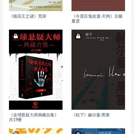
《骆宾王之谜》荒湖
《今昔百鬼拾遺-天狗》京极
夏彦
《全球悬疑大师典藏合集》
《轮下》赫尔曼·黑塞
共19册