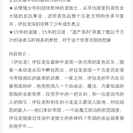
史以来最年轻的畅销书系列作家”
★从懵懂少年到扭转乾坤的龙骑士，从寻仇报复到肩负全
大陆的反抗事业，进而肩负起整个古老文明的传承与复
兴，伊拉龙深刻诠释了少年成长奥义
★15年的追随，15年的沉迷，“遗产系列”承载了数以千万
计的读者儿时很多的梦想，对于这个世界无限的想象
内容简介：
《伊拉龙》伊拉龙在森林中发现一块光滑的蓝色石头，随
着一条幼龙从石中孵化而出，伊拉龙发现一个古老历史堪
与帝国相比的族类的后裔。一夜之间，伊拉龙的平凡生活
被彻底粉碎，他突然闯入一个由命运、魔法、力量组成的
危险的全新世界，仅凭手中的一把古剑，和一位老说书的
人的指引，伊拉龙和初生的小龙蓝儿要深入险地，对抗凶
恶的敌人——他们来自帝国，一个由魔王统治的邪恶国度。
伊拉龙能接过传说中龙骑士的依钵吗？帝国的命运就掌握
在他手中……