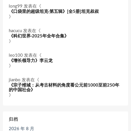
long99
发表在《
《口袋里的超级坦克·第五辑》[全5册]坦克叔叔
》
hacucu
发表在《
《科幻世界·2025年全年合集》
》
leo100
发表在《
《增长领导力》李云龙
》
jianbo
发表在《
《宗子维城：从考古材料的角度看公元前1000至前250年
的中国社会》
》
归档
2026 年 8 月