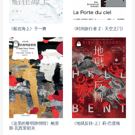
《船在海上》于一爽
《时间旅行者 2：天空之门》
《这里的黎明静悄悄》鲍里
《地狱反转·上》莉·巴度格
斯·瓦西里耶夫