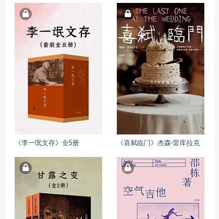
《李一氓文存》全5册
《喜弑临门》杰森·雷库拉克