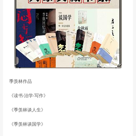
季羡林作品
《读书·治学·写作》
《季羡林谈人生》
《季羡林谈国学》