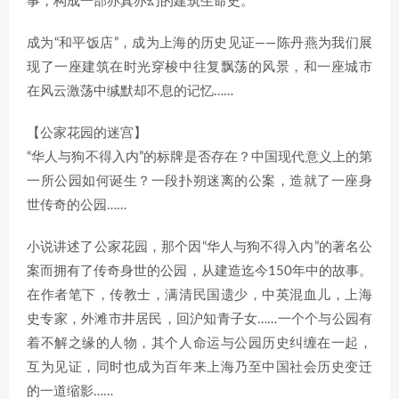
事，构成一部亦真亦幻的建筑生命史。
成为“和平饭店”，成为上海的历史见证——陈丹燕为我们展
现了一座建筑在时光穿梭中往复飘荡的风景，和一座城市
在风云激荡中缄默却不息的记忆……
【公家花园的迷宫】
“华人与狗不得入内”的标牌是否存在？中国现代意义上的第
一所公园如何诞生？一段扑朔迷离的公案，造就了一座身
世传奇的公园……
小说讲述了公家花园，那个因“华人与狗不得入内”的著名公
案而拥有了传奇身世的公园，从建造迄今150年中的故事。
在作者笔下，传教士，满清民国遗少，中英混血儿，上海
史专家，外滩市井居民，回沪知青子女……一个个与公园有
着不解之缘的人物，其个人命运与公园历史纠缠在一起，
互为见证，同时也成为百年来上海乃至中国社会历史变迁
的一道缩影……