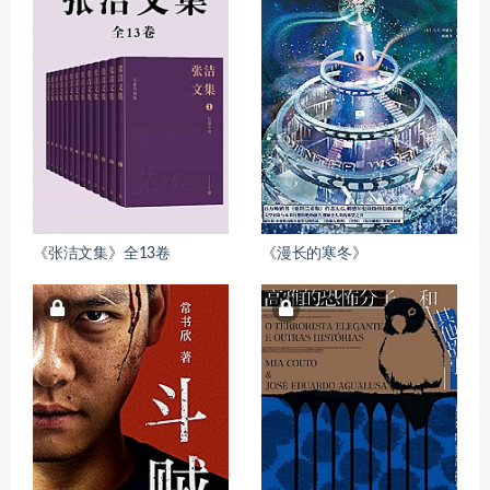
《张洁文集》全13卷
《漫长的寒冬》