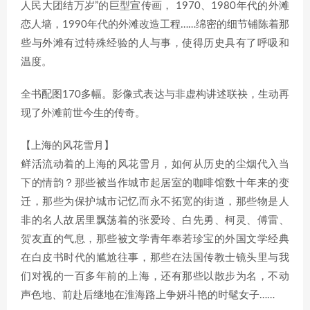
人民大团结万岁”的巨型宣传画， 1970、1980年代的外滩
恋人墙，1990年代的外滩改造工程……绵密的细节铺陈着那
些与外滩有过特殊经验的人与事，使得历史具有了呼吸和
温度。
全书配图170多幅。影像式表达与非虚构讲述联袂，生动再
现了外滩前世今生的传奇。
【上海的风花雪月】
鲜活流动着的上海的风花雪月，如何从历史的尘烟代入当
下的情韵？那些被当作城市起居室的咖啡馆数十年来的变
迁，那些为保护城市记忆而永不拓宽的街道，那些物是人
非的名人故居里飘荡着的张爱玲、白先勇、柯灵、傅雷、
贺友直的气息，那些被文学青年奉若珍宝的外国文学经典
在白皮书时代的尴尬往事，那些在法国传教士镜头里与我
们对视的一百多年前的上海，还有那些以散步为名，不动
声色地、前赴后继地在淮海路上争妍斗艳的时髦女子……