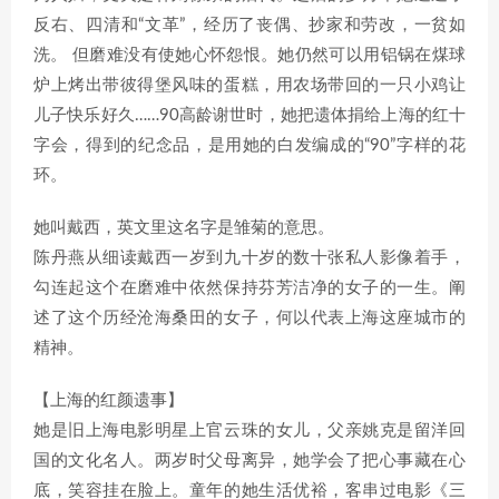
反右、四清和“文革”，经历了丧偶、抄家和劳改，一贫如
洗。 但磨难没有使她心怀怨恨。她仍然可以用铝锅在煤球
炉上烤出带彼得堡风味的蛋糕，用农场带回的一只小鸡让
儿子快乐好久……90高龄谢世时，她把遗体捐给上海的红十
字会，得到的纪念品，是用她的白发编成的“90”字样的花
环。
她叫戴西，英文里这名字是雏菊的意思。
陈丹燕从细读戴西一岁到九十岁的数十张私人影像着手，
勾连起这个在磨难中依然保持芬芳洁净的女子的一生。阐
述了这个历经沧海桑田的女子，何以代表上海这座城市的
精神。
【上海的红颜遗事】
她是旧上海电影明星上官云珠的女儿，父亲姚克是留洋回
国的文化名人。两岁时父母离异，她学会了把心事藏在心
底，笑容挂在脸上。童年的她生活优裕，客串过电影《三