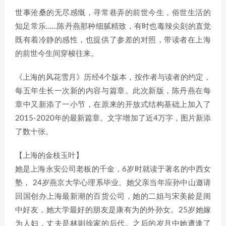
世事沧桑的无尽感慨，寻常巷弄的前世今生，俗世生活的
知足常乐……陈丹燕那种细腻精致，有时也毒辣尖刻的直觉
既有着冷静的感性，也提供了参差的对照，带读者在上海
的前世今生间穿梭往来。
《上海的风花雪月》历经4个版本，按作者与读者的约定，
每五年生长一次新的内容与篇章。此次新版，陈丹燕在每
章中又新添了一小节，在原来的开放式结构基础上加入了
2015-2020年的最新篇章。文字增加了近4万字，图片新添
了数十张。
【上海的金枝玉叶】
她是上海永安公司老板的千金，6岁时就读于著名的中西女
塾， 24岁燕京大学心理系毕业。她父亲当年应孙中山邀请
回国创办上海最新潮的百货公司，她的二姐与宋美龄是闺
中好友，她大学最好的朋友是康有为的外孙女。25岁她嫁
为人妇，丈夫是林则徐家的后代。之后的岁月中她遭逢了