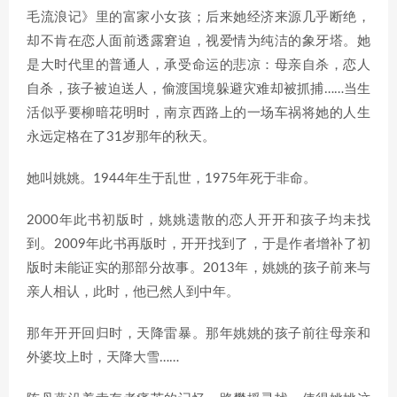
毛流浪记》里的富家小女孩；后来她经济来源几乎断绝，
却不肯在恋人面前透露窘迫，视爱情为纯洁的象牙塔。她
是大时代里的普通人，承受命运的悲凉：母亲自杀，恋人
自杀，孩子被迫送人，偷渡国境躲避灾难却被抓捕……当生
活似乎要柳暗花明时，南京西路上的一场车祸将她的人生
永远定格在了31岁那年的秋天。
她叫姚姚。1944年生于乱世，1975年死于非命。
2000年此书初版时，姚姚遗散的恋人开开和孩子均未找
到。2009年此书再版时，开开找到了，于是作者增补了初
版时未能证实的那部分故事。2013年，姚姚的孩子前来与
亲人相认，此时，他已然人到中年。
那年开开回归时，天降雷暴。那年姚姚的孩子前往母亲和
外婆坟上时，天降大雪……