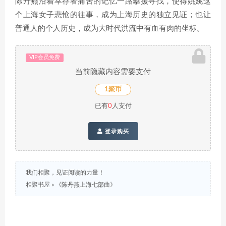
陈丹燕沿着幸存者痛苦的记忆一路攀援寻找，使得姚姚这
个上海女子悲怆的往事，成为上海历史的独立见证；也让
普通人的个人历史，成为大时代洪流中有血有肉的坐标。
VIP会员免费
当前隐藏内容需要支付
1聚币
已有
0
人支付
登录购买
我们相聚，见证阅读的力量！
相聚书屋
»
《陈丹燕上海七部曲》