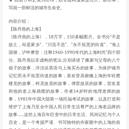
★ 以细节和史实为经纬，以非虚构漫谈这些人、那些事，
写就一部鲜活的城市生命史。
内容介绍：
【陈丹燕的上海】
《陈丹燕的上海》，18万字，150多幅图片。全书分“不是
故土，却是家乡”、“川流不息”、“永不拓宽的街道”、“海上
国潮，沪申摩登：注释1960-1990年代的上海时尚”四个部
分。陈丹燕以非虚构的笔法,分别讲述了搬家与父母的八个
箱子的故事，洋泾浜英语与上海买办的故事，为保护城市
记忆而永不拓宽街道的故事，喜欢登高俯瞰上海的年轻爬
楼党的故事，柯灵故居的故事，傅雷故居的故事，贺友直
和他的老上海插图的故事，作者14岁时的地理老师的故
事，1981年中国大陆第一场托福考试的故事，以及打造和
维护了上海乃至全中国人民日常生活尊严的上海老品牌的
故事……这些上海百年巨变中的日常生活、民间记忆与个人
历史，是一个考据严谨、书写独特的作家眼中的上海的前