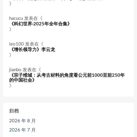
》
hacucu
发表在《
《科幻世界·2025年全年合集》
》
leo100
发表在《
《增长领导力》李云龙
》
jianbo
发表在《
《宗子维城：从考古材料的角度看公元前1000至前250年
的中国社会》
》
归档
2026 年 8 月
2026 年 7 月