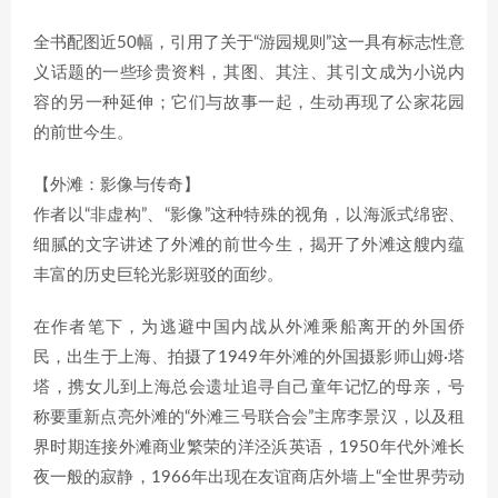
全书配图近50幅，引用了关于“游园规则”这一具有标志性意
义话题的一些珍贵资料，其图、其注、其引文成为小说内
容的另一种延伸；它们与故事一起，生动再现了公家花园
的前世今生。
【外滩：影像与传奇】
作者以“非虚构”、“影像”这种特殊的视角，以海派式绵密、
细腻的文字讲述了外滩的前世今生，揭开了外滩这艘内蕴
丰富的历史巨轮光影斑驳的面纱。
在作者笔下，为逃避中国内战从外滩乘船离开的外国侨
民，出生于上海、拍摄了1949年外滩的外国摄影师山姆·塔
塔，携女儿到上海总会遗址追寻自己童年记忆的母亲，号
称要重新点亮外滩的“外滩三号联合会”主席李景汉，以及租
界时期连接外滩商业繁荣的洋泾浜英语，1950年代外滩长
夜一般的寂静，1966年出现在友谊商店外墙上“全世界劳动