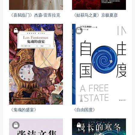
《喜弑临门》杰森·雷库拉克
《姑获鸟之夏》京极夏彦
《鬼魂的盛宴》
《自由国度》