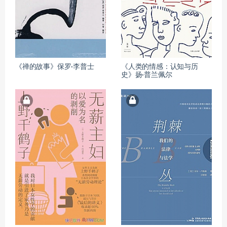
《禅的故事》保罗·李普士
《人类的情感：认知与历
史》扬·普兰佩尔