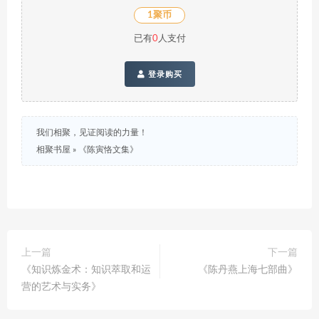
1聚币
已有
0
人支付
登录购买
我们相聚，见证阅读的力量！
相聚书屋
»
《陈寅恪文集》
上一篇
下一篇
《知识炼金术：知识萃取和运
《陈丹燕上海七部曲》
营的艺术与实务》