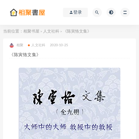
登录
当前位置：
相聚书屋
人文社科
《陈寅恪文集》
>
>
相聚
人文社科
2020-10-25
《陈寅恪文集》