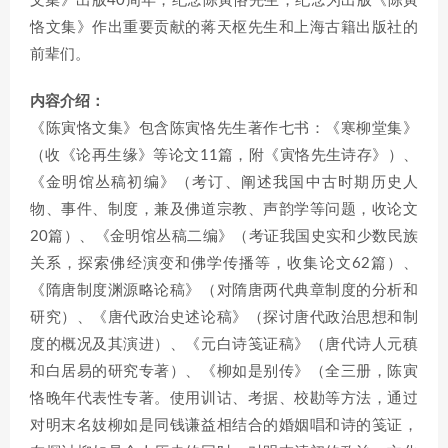
文集》出版40周年，纪念陈寅恪先生，纪念为出版《陈寅
恪文集》作出重要贡献的蒋天枢先生和上海古籍出版社的
前辈们。
内容介绍：
《陈寅恪文集》包含陈寅恪先生著作七书：《寒柳堂集》
（收《论再生缘》等论文11篇，附《寅恪先生诗存》）、
《金明馆丛稿初编》（考订、阐述我国中古时期历史人
物、事件、制度，兼及佛道宗教、声韵学等问题，收论文
20篇）、《金明馆丛稿二编》（考证我国史实和少数民族
关系，探索佛经演变和佛学传播等，收集论文62篇）、
《隋唐制度渊源略论稿》（对隋唐两代典章制度的分析和
研究）、《唐代政治史述论稿》（探讨唐代政治思想和制
度的概况及其演进）、《元白诗笺证稿》（唐代诗人元稹
和白居易的研究专著）、《柳如是别传》（全三册，陈寅
恪晚年代表性专著。使用训诂、考据、校勘等方法，通过
对明末名妓柳如是同钱谦益相结合的婚姻唱和诗的笺证，