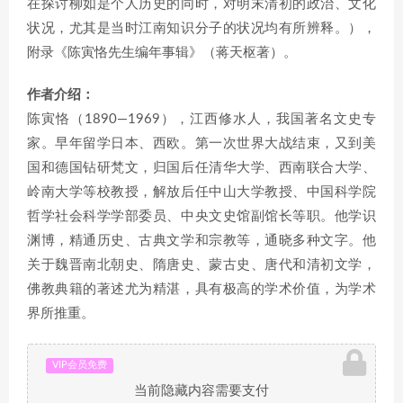
在探讨柳如是个人历史的同时，对明末清初的政治、文化
状况，尤其是当时江南知识分子的状况均有所辨释。），
附录《陈寅恪先生编年事辑》（蒋天枢著）。
作者介绍：
陈寅恪（1890—1969），江西修水人，我国著名文史专
家。早年留学日本、西欧。第一次世界大战结束，又到美
国和德国钻研梵文，归国后任清华大学、西南联合大学、
岭南大学等校教授，解放后任中山大学教授、中国科学院
哲学社会科学学部委员、中央文史馆副馆长等职。他学识
渊博，精通历史、古典文学和宗教等，通晓多种文字。他
关于魏晋南北朝史、隋唐史、蒙古史、唐代和清初文学，
佛教典籍的著述尤为精湛，具有极高的学术价值，为学术
界所推重。
VIP会员免费
当前隐藏内容需要支付