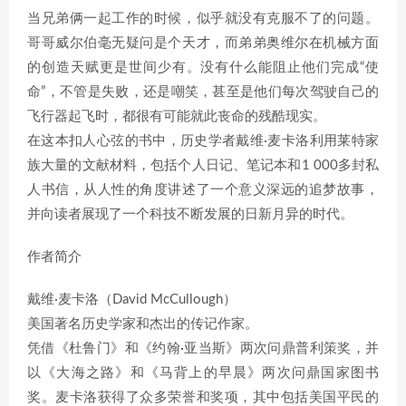
当兄弟俩一起工作的时候，似乎就没有克服不了的问题。
哥哥威尔伯毫无疑问是个天才，而弟弟奥维尔在机械方面
的创造天赋更是世间少有。没有什么能阻止他们完成“使
命”，不管是失败，还是嘲笑，甚至是他们每次驾驶自己的
飞行器起飞时，都很有可能就此丧命的残酷现实。
在这本扣人心弦的书中，历史学者戴维·麦卡洛利用莱特家
族大量的文献材料，包括个人日记、笔记本和1 000多封私
人书信，从人性的角度讲述了一个意义深远的追梦故事，
并向读者展现了一个科技不断发展的日新月异的时代。
作者简介
戴维·麦卡洛（David McCullough）
美国著名历史学家和杰出的传记作家。
凭借《杜鲁门》和《约翰·亚当斯》两次问鼎普利策奖，并
以《大海之路》和《马背上的早晨》两次问鼎国家图书
奖。麦卡洛获得了众多荣誉和奖项，其中包括美国平民的