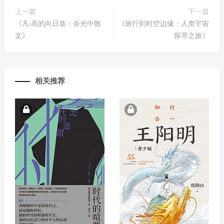
上一篇
下一篇
《凡·高的向日葵：余光中散
《旅行到时空边缘：人类宇宙
文》
探寻之旅》
相关推荐