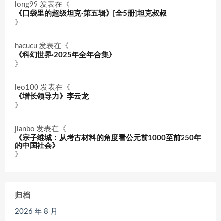
long99
发表在《
《口袋里的超级坦克·第五辑》[全5册]坦克叔叔
》
hacucu
发表在《
《科幻世界·2025年全年合集》
》
leo100
发表在《
《增长领导力》李云龙
》
jianbo
发表在《
《宗子维城：从考古材料的角度看公元前1000至前250年
的中国社会》
》
归档
2026 年 8 月