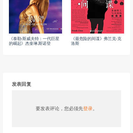
《泰勒·斯威夫特：一代巨星
《最危险的间谍》弗兰克·克
的崛起》杰奎琳.斯诺登
洛斯
发表回复
要发表评论，您必须先
登录
。