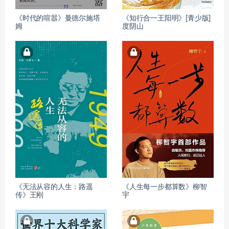
《时代的喧嚣》曼德尔施塔
《知行合一王阳明》[青少版]
姆
度阴山
《无法从容的人生：路遥
《人生每一步都算数》柳智
传》王刚
宇