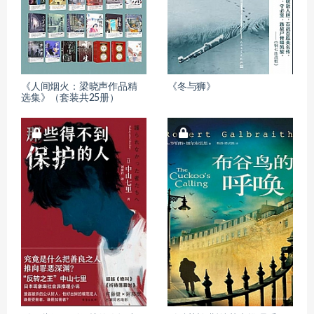
《人间烟火：梁晓声作品精
《冬与狮》
选集》（套装共25册）