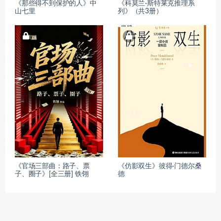
《那些得不到保护的人》中
《科莫兰·斯特莱克推理系
山七里
列》（共3册）
《官场三部曲：路子、票
《仿影双生》彼得·门德尔桑
子、圈子》[全三册] 铁翎
德