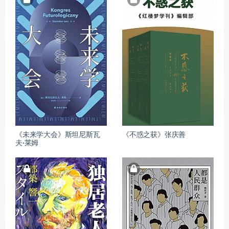
《未来学大会》斯坦尼斯瓦
《不惑之获》张庆善
夫·莱姆