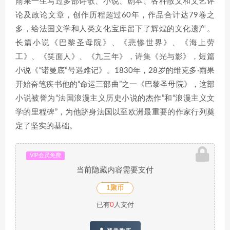
雨果一生写过多部诗歌、小说、剧本、各种散文和文艺评
论及政论文章，创作历程超过60年，作品合计达79卷之
多，给法国文学和人类文化宝库留下了辉煌的文化遗产。
长篇小说《巴黎圣母院》、《悲惨世界》、《海上劳
工》、《笑面人》、《九三年》，诗集《光与影》，短篇
小说《“诺曼底”号遇难记》。1830年，28岁的维克多·雨果
开始奋笔疾书他的“命运三部曲”之一《巴黎圣母院》，这部
小说被誉为“法国浪漫主义历史小说的杰作”和“浪漫主义文
学的里程碑”，为他跻身法国以至欧洲最重要的作家行列奠
定了坚实的基础。
VIP会员免费
当前隐藏内容需要支付
1聚币
已有
0
人支付