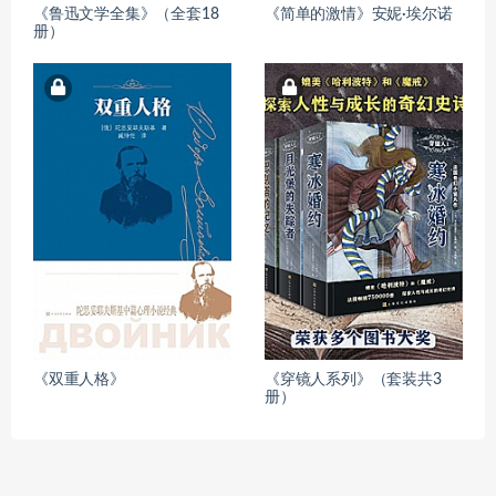
《鲁迅文学全集》（全套18
《简单的激情》安妮·埃尔诺
册）
《双重人格》
《穿镜人系列》（套装共3
册）