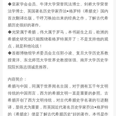
◆皇家学会会员、牛津大学荣誉民法博士、剑桥大学荣誉
法学博士、英国著名历史学家乔治•格罗特《希腊史》国内
首次翻译出版，千呼万唤始出来的经典之作，了解古代希
腊历史很好的著作。
◆光荣属于希腊，伟大属于罗马，本书诞生之后，欧洲的
希腊史研究就只能围绕着格罗特展开了：不是支持他的观
点，就是和他论战！
◆首都博物馆学术委员会主任郭小凌、复旦大学历史系教
授黄洋、东北师范大学世界史教授张强、南开大学历史学
院院长陈志强诚意推荐。
内容简介：
希腊与中国，同属于世界闻名古国，对于拥有五千年文明
传统的中国而言，西方的希腊文明一直是重要的参照。古
希腊开创了西方文明传统，对古代希腊史学名著的引进翻
译，显得尤为重要，而英国近代著名历史学家乔治•格罗特
的《希腊史》便是了解古代希腊历史*好的著作。本书是作