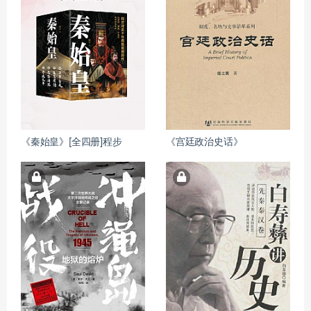
《秦始皇》[全四册]程步
《宫廷政治史话》