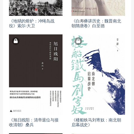
《地狱的熔炉：冲绳岛战
《白寿彝讲历史：魏晋南北
役》索尔·大卫
朝隋唐卷》白至德
《旭日残阳：清帝退位与接
《楼船铁马刘寄奴：南北朝
收清朝》桑兵
启幕战史》