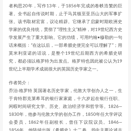
者构思20年，写作13年，于1856年完成的卷帙浩繁的巨
著。全书起自传说时期，止于马其顿至亚历山大的军事扩
张。该书取材宏富，议论精辟。它继承了启蒙时期欧洲史
学家的优良传统，贯彻了“理性主义”精神，对19世纪西方史
学发展产生了重大影响。它的功绩，可用约翰•穆勒的一句
话来概括：“在这以后，一部希腊史便完全可以理解了”；用
莫米利亚诺的话说，是整个19世纪后期西方的希腊史研
究，都必须以格罗特为出发点。格罗特也因此被公认为19
世纪上半期学术成就很大的英国历史学家之一。
作者简介：
乔治·格罗特 英国著名历史学家，伦敦大学创办人之一，生
于肯特郡克莱希耳的银行家家庭，十六岁起在银行任职、
闲暇时间研究文学、历史、政治经济学和哲学等。1826—
1830年，他参与伦敦大学的创办工作，1850年任大学评议
会委员，1862年任副校长，曾任下议院议员。1846—
1856年，他陆续出版《希腊史》十二卷。书中主要论述古