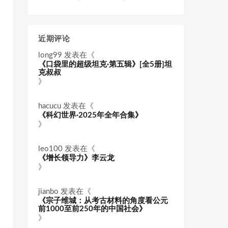
近期评论
long99
发表在《
《口袋里的超级坦克·第五辑》[全5册]坦
克叔叔
》
hacucu
发表在《
《科幻世界·2025年全年合集》
》
leo100
发表在《
《增长领导力》李云龙
》
jianbo
发表在《
《宗子维城：从考古材料的角度看公元
前1000至前250年的中国社会》
》