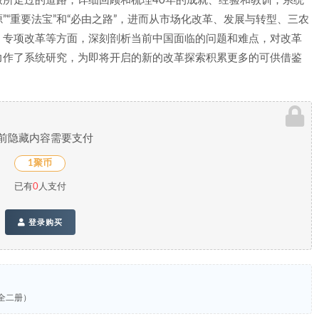
所走过的道路，详细回顾和梳理40年的成就、经验和教训，系统
”“重要法宝”和“必由之路”，进而从市场化改革、发展与转型、三农
、专项改革等方面，深刻剖析当前中国面临的问题和难点，对改革
力作了系统研究，为即将开启的新的改革探索积累更多的可供借鉴
前隐藏内容需要支付
1聚币
已有
0
人支付
登录购买
全二册）