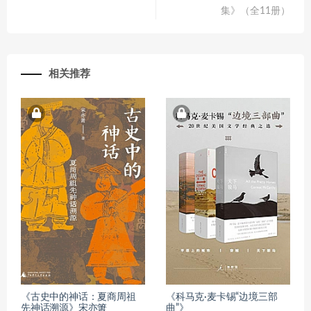
集》（全11册）
相关推荐
《古史中的神话：夏商周祖
《科马克·麦卡锡“边境三部
先神话溯源》宋亦箫
曲”》