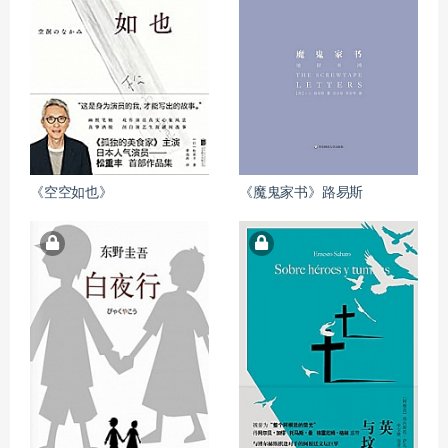
《空空如也》
《魔鬼家书》路易斯