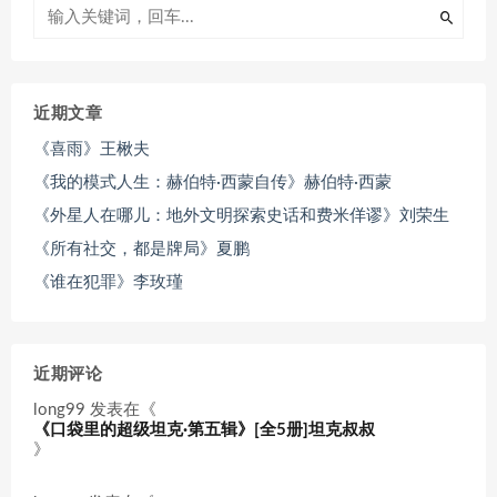
近期文章
《喜雨》王楸夫
《我的模式人生：赫伯特·西蒙自传》赫伯特·西蒙
《外星人在哪儿：地外文明探索史话和费米佯谬》刘荣生
《所有社交，都是牌局》夏鹏
《谁在犯罪》李玫瑾
近期评论
long99
发表在《
《口袋里的超级坦克·第五辑》[全5册]坦克叔叔
》