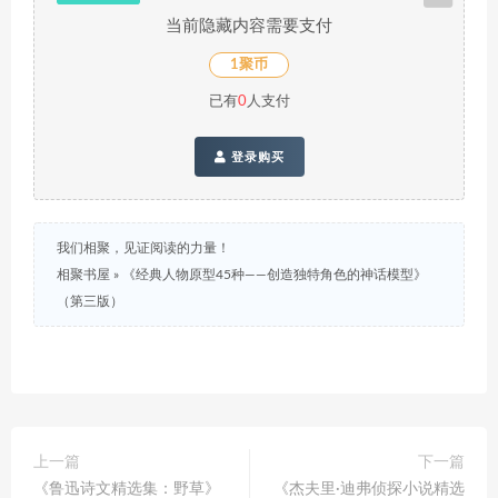
当前隐藏内容需要支付
1聚币
已有
0
人支付
登录购买
我们相聚，见证阅读的力量！
相聚书屋
»
《经典人物原型45种——创造独特角色的神话模型》
（第三版）
上一篇
下一篇
《鲁迅诗文精选集：野草》
《杰夫里·迪弗侦探小说精选